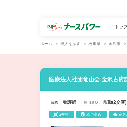
トッ
ホーム
求人を探す
石川県
金沢市
医療法人社団竜山会 金沢古府
看護師
常勤(2交替)
資格
雇用形態
2交替
給与高め
宿舎