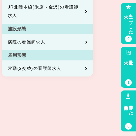
JR北陸本線(米原～金沢)の看護師
求人
キープした
求人
施設形態
0
病院の看護師求人
雇用形態
求人
最近見た
常勤(2交替)の看護師求人
1
検索条件
保存した
0