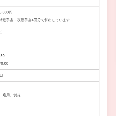
8,000円
精勤手当・夜勤手当4回分で算出しています
位）
30
9:00
日
、雇用、労災