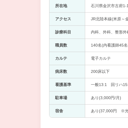
所在地
石川県金沢市古府1-1
アクセス
JR北陸本線(米原～金
診療科目
内科、外科、整形外科、
職員数
140名(内看護師45名
カルテ
電子カルテ
病床数
200床以下
看護基準
一般13:1 回リハ15:
駐車場
あり(3,000円/月)
宿舎
あり(37,000円 