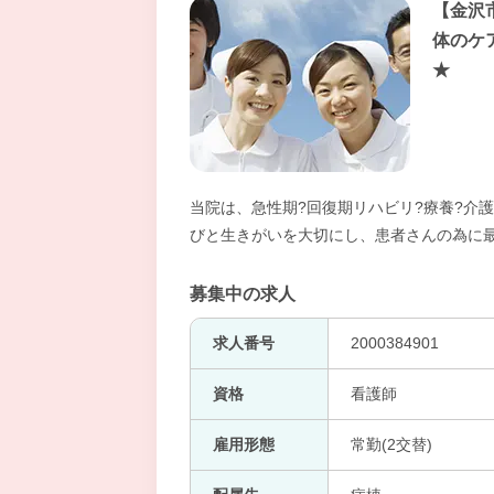
【金沢
体のケ
★
当院は、急性期?回復期リハビリ?療養?介
びと生きがいを大切にし、患者さんの為に
募集中の求人
求人番号
2000384901
資格
看護師
雇用形態
常勤(2交替)