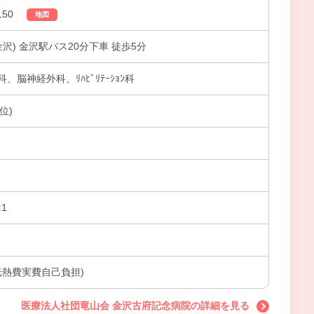
50
地図
沢) 金沢駅バス20分下車 徒歩5分
脳神経外科、ﾘﾊﾋﾞﾘﾃｰｼｮﾝ科
位)
1
※光熱費実費自己負担)
医療法人社団竜山会 金沢古府記念病院の詳細を見る