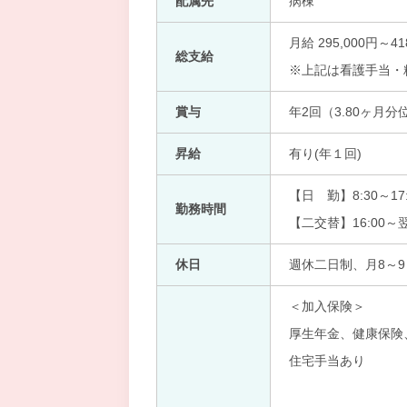
配属先
病棟
月給 295,000円～41
総支給
※上記は看護手当・
賞与
年2回（3.80ヶ月分
昇給
有り(年１回)
【日 勤】8:30～17:
勤務時間
【二交替】16:00～翌
休日
週休二日制、月8～9
＜加入保険＞
厚生年金、健康保険
住宅手当あり