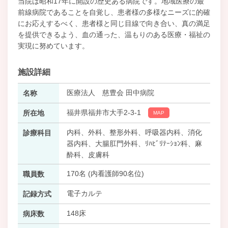
当院は昭和17年に開設の歴史ある病院です。地域医療の最
前線病院であることを自覚し、患者様の多様なニーズに的確
にお応えするべく、患者様と同じ目線で向き合い、真の満足
を提供できるよう、血の通った、温もりのある医療・福祉の
実現に努めています。
施設詳細
医療法人 慈豊会 田中病院
名称
福井県福井市大手2-3-1
所在地
MAP
内科、外科、整形外科、呼吸器内科、消化
診療科目
器内科、大腸肛門外科、ﾘﾊﾋﾞﾘﾃｰｼｮﾝ科、麻
酔科、皮膚科
170名 (内看護師90名位)
職員数
電子カルテ
記録方式
148床
病床数