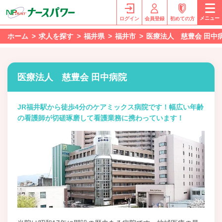
メニュー
ログイン
会員登録
初めての方
ホーム
求人を探す
福井県
福井市
医療法人 慈豊会 田中
医療法人 慈豊会 田中病院
JR福井駅から徒歩4分のケアミックス病院です！幅広い年齢
の看護師が切磋琢磨して看護業務に携わっています！