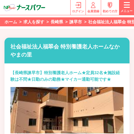
メニュー
ログイン
会員登録
初めての方
ホーム
求人を探す
長崎県
諫早市
社会福祉法人福翠会 特
社会福祉法人福翠会 特別養護老人ホームなか
やまの里
【長崎県諫早市】特別養護老人ホーム★定員32名★施設経
験は不問★日勤のみの勤務★マイカー通勤可能です★