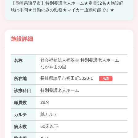
【長崎県諫早市】特別養護老人ホーム★定員32名★施設経
験は不問★日勤のみの勤務★マイカー通勤可能です★
施設詳細
社会福祉法人福翠会 特別養護老人ホーム
名称
なかやまの里
長崎県諫早市福田町3320-1
所在地
地図
特別養護老人ホーム
診療科目
29名
職員数
紙カルテ
カルテ
50床以下
病床数