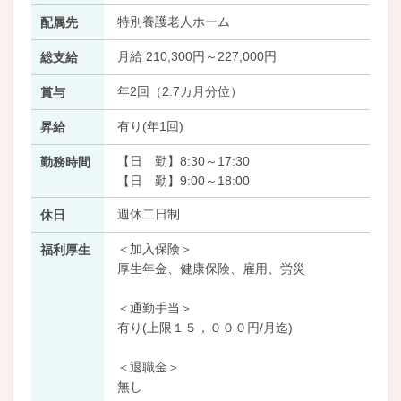
特別養護老人ホーム
配属先
月給 210,300円～227,000円
総支給
年2回（2.7カ月分位）
賞与
有り(年1回)
昇給
【日 勤】8:30～17:30
勤務時間
【日 勤】9:00～18:00
週休二日制
休日
＜加入保険＞
福利厚生
厚生年金、健康保険、雇用、労災
＜通勤手当＞
有り(上限１５，０００円/月迄)
＜退職金＞
無し