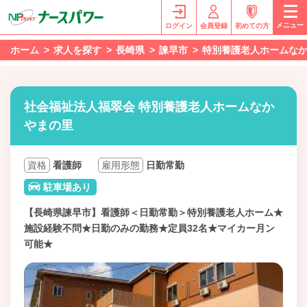
メニュー
ログイン
会員登録
初めての方
ホーム
求人を探す
長崎県
諫早市
特別養護老人ホームな
社会福祉法人福翠会 特別養護老人ホームなか
やまの里
資格
看護師
雇用形態
日勤常勤
駐車場あり
【長崎県諫早市】看護師＜日勤常勤＞特別養護老人ホーム★
施設経験不問★日勤のみの勤務★定員32名★マイカー月ン
可能★