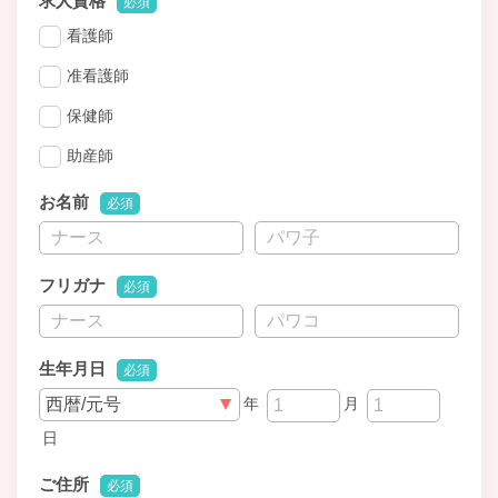
求人資格
必須
看護師
准看護師
保健師
助産師
お名前
必須
フリガナ
必須
生年月日
必須
年
月
日
ご住所
必須