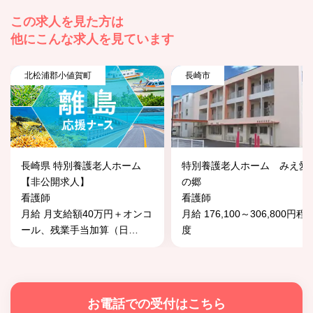
この求人を見た方は
他にこんな求人を見ています
北松浦郡小値賀町
長崎市
長崎県 特別養護老人ホーム
特別養護老人ホーム みえ愛
【非公開求人】
の郷
看護師
看護師
月給 月支給額40万円＋オンコ
月給 176,100～306,800円程
ール、残業手当加算（日
…
度
お電話での受付はこちら