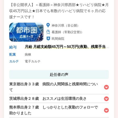
【非公開求人】＜看護師＞神奈川県西部★リハビリ病院★月
収45万円以上★日本でも有数のリハビリ病院で６ヶ月の応
援ナースです！
神奈川県（非公開）
看護師（常勤(2交替)）
民間病院
月給 月総支給額45万円～50万円(夜勤、残業手当
給与
含)
配属
病棟
カルテ
電子カルテ
赴任者の声
東京都出身３３歳 病院の人間関係と残業時間につい
て
茨城県出身２８歳 おススメは生活環境の良さ
熊本県出身２７歳 しっかりとした夜勤のフォローで
助かりました