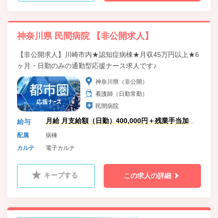
神奈川県 民間病院 【非公開求人】
【非公開求人】川崎市内★認知症病棟★月収45万円以上★6
ヶ月・日勤のみの通勤型応援ナース求人です♪
神奈川県（非公開）
看護師（日勤常勤）
民間病院
月給 月支給額（日勤）400,000円＋残業手当加算
給与
（日勤のみのため）
配属
病棟
カルテ
電子カルテ
キープする
この求人の詳細