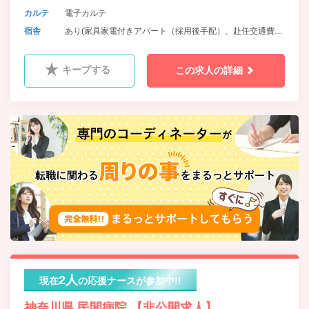
カルテ
電子カルテ
宿舎
あり(家具家電付きアパート（採用後手配）、赴任交通費・
荷物運搬費の支給有)
キープする
この求人の詳細
2人
現在
の応援ナースが参加中!!
神奈川県 民間病院 【非公開求人】