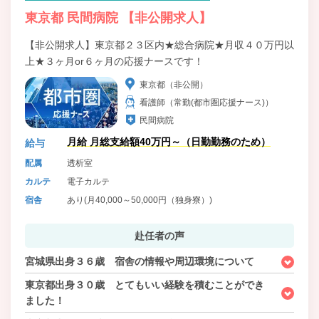
東京都 民間病院 【非公開求人】
【非公開求人】東京都２３区内★総合病院★月収４０万円以
上★３ヶ月or６ヶ月の応援ナースです！
東京都（非公開）
看護師（常勤(都市圏応援ナース)）
民間病院
月給 月総支給額40万円～（日勤勤務のため）
給与
配属
透析室
カルテ
電子カルテ
宿舎
あり(月40,000～50,000円（独身寮）)
赴任者の声
宮城県出身３６歳 宿舎の情報や周辺環境について
東京都出身３０歳 とてもいい経験を積むことができ
ました！