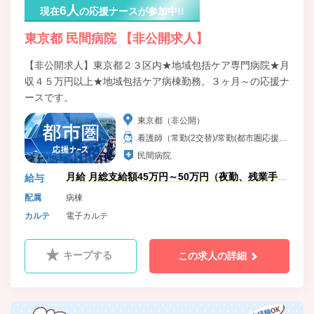
6人
現在
の応援ナースが参加中!!
東京都 民間病院 【非公開求人】
【非公開求人】東京都２３区内★地域包括ケア専門病院★月
収４５万円以上★地域包括ケア病棟勤務。３ヶ月～の応援ナ
ースです。
東京都（非公開）
看護師（常勤(2交替)/常勤(都市圏応援ナ
ース)）
民間病院
月給 月総支給額45万円～50万円（夜勤、残業手当
給与
含）
配属
病棟
カルテ
電子カルテ
キープする
この求人の詳細