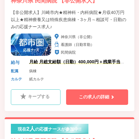
神奈川県 民間病院 【非公開求人】
【非公開求人】川崎市内★精神科・内科病院★月収40万円
以上★精神療養又は特殊疾患病棟・3ヶ月～相談可・日勤の
みの応援ナース求人♪
神奈川県（非公開）
看護師（日勤常勤）
民間病院
月給 月総支給額（日勤）400,000円＋残業手当加
給与
算(日勤のみのため)
配属
病棟
カルテ
紙カルテ
キープする
この求人の詳細
2人
現在
の応援ナースが参加中!!