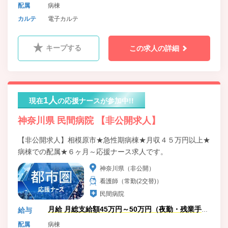
配属
病棟
カルテ
電子カルテ
キープする
この求人の詳細
1人
現在
の応援ナースが参加中!!
神奈川県 民間病院 【非公開求人】
【非公開求人】相模原市★急性期病棟★月収４５万円以上★
病棟での配属★６ヶ月～応援ナース求人です。
神奈川県（非公開）
看護師（常勤(2交替)）
民間病院
月給 月総支給額45万円～50万円（夜勤・残業手当
給与
加算含む）
配属
病棟