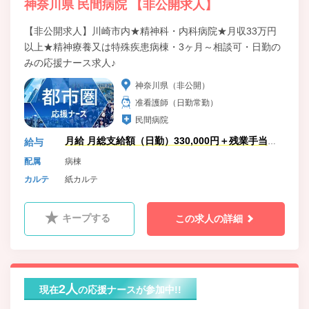
神奈川県 民間病院 【非公開求人】
【非公開求人】川崎市内★精神科・内科病院★月収33万円
以上★精神療養又は特殊疾患病棟・3ヶ月～相談可・日勤の
みの応援ナース求人♪
神奈川県（非公開）
准看護師（日勤常勤）
民間病院
月給 月総支給額（日勤）330,000円＋残業手当加
給与
算(日勤のみのため)
配属
病棟
カルテ
紙カルテ
キープする
この求人の詳細
2人
現在
の応援ナースが参加中!!