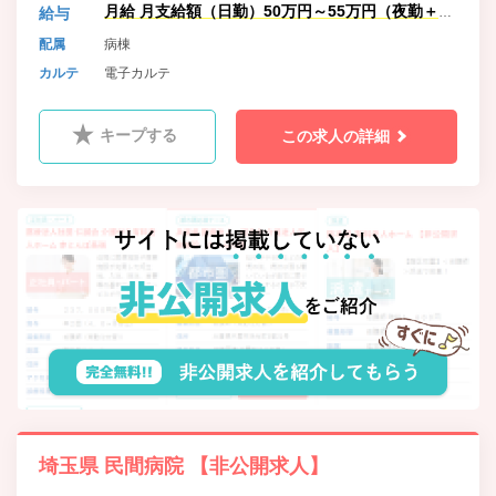
月給 月支給額（日勤）50万円～55万円（夜勤＋残
給与
業代含む）
配属
病棟
カルテ
電子カルテ
キープする
この求人の詳細
埼玉県 民間病院 【非公開求人】