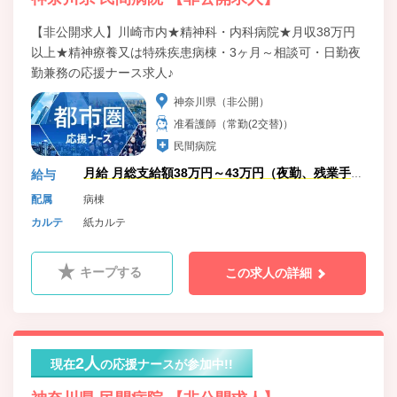
【非公開求人】川崎市内★精神科・内科病院★月収38万円
以上★精神療養又は特殊疾患病棟・3ヶ月～相談可・日勤夜
勤兼務の応援ナース求人♪
神奈川県（非公開）
准看護師（常勤(2交替)）
民間病院
月給 月総支給額38万円～43万円（夜勤、残業手当
給与
含む）
配属
病棟
カルテ
紙カルテ
キープする
この求人の詳細
2人
現在
の応援ナースが参加中!!