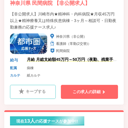
神奈川県 民間病院 【非公開求人】
【非公開求人】川崎市内★精神科・内科病院★月収45万円
以上★精神療養又は特殊疾患病棟・3ヶ月～相談可・日勤夜
勤兼務の応援ナース求人♪
神奈川県（非公開）
看護師（常勤(2交替)）
民間病院
月給 月総支給額45万円～50万円（夜勤、残業手当
給与
含む）
配属
病棟
カルテ
紙カルテ
キープする
この求人の詳細
13人
現在
の応援ナースが参加中!!