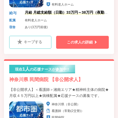
有料老人ホーム
月給 月総支給額（日勤）33万円～38万円（夜勤5
給与
回、残業手当含）
配属
有料老人ホーム
宿舎
あり(3万円前後)
キープする
この求人の詳細
1人
現在
の応援ナースが参加中!!
神奈川県 民間病院 【非公開求人】
【非公開求人】＜看護師＞湘南エリア★精神科主体の病院★
月収４５万円以上★病棟配属★応援ナースの募集です。
神奈川県（非公開）
看護師（常勤(2交替)）
民間病院