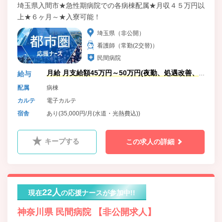
埼玉県入間市★急性期病院での各病棟配属★月収４５万円以
上★６ヶ月～★入寮可能！
埼玉県（非公開）
看護師（常勤(2交替)）
民間病院
月給 月支給額45万円～50万円(夜勤、処遇改善、
給与
残業手当含)
配属
病棟
カルテ
電子カルテ
宿舎
あり(35,000円/月(水道・光熱費込))
キープする
この求人の詳細
22人
現在
の応援ナースが参加中!!
神奈川県 民間病院 【非公開求人】