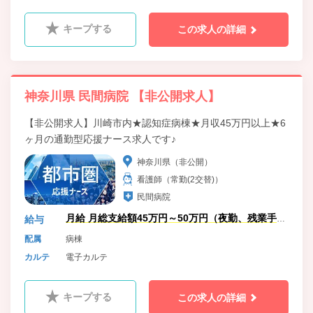
キープする
この求人の詳細
神奈川県 民間病院 【非公開求人】
【非公開求人】川崎市内★認知症病棟★月収45万円以上★6
ヶ月の通勤型応援ナース求人です♪
神奈川県（非公開）
看護師（常勤(2交替)）
民間病院
月給 月総支給額45万円～50万円（夜勤、残業手当
給与
含）
配属
病棟
カルテ
電子カルテ
キープする
この求人の詳細