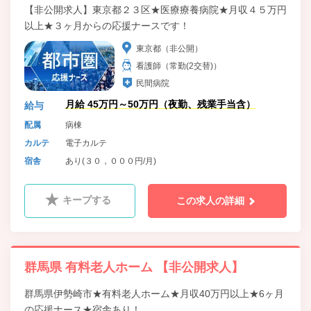
【非公開求人】東京都２３区★医療療養病院★月収４５万円
以上★３ヶ月からの応援ナースです！
東京都（非公開）
看護師（常勤(2交替)）
民間病院
月給 45万円～50万円（夜勤、残業手当含）
給与
配属
病棟
カルテ
電子カルテ
宿舎
あり(３０，０００円/月)
キープする
この求人の詳細
群馬県 有料老人ホーム 【非公開求人】
群馬県伊勢崎市★有料老人ホーム★月収40万円以上★6ヶ月
の応援ナース★宿舎あり！