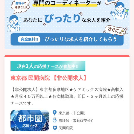
3人
現在
の応援ナースが参加中!!
東京都 民間病院 【非公開求人】
【非公開求人】東京都多摩地区★ケアミックス病院★高収入
★月収４５万円以上★各病棟勤務。即日～３ヶ月以上の応援
ナースです。
東京都（非公開）
看護師（常勤(2交替)）
民間病院