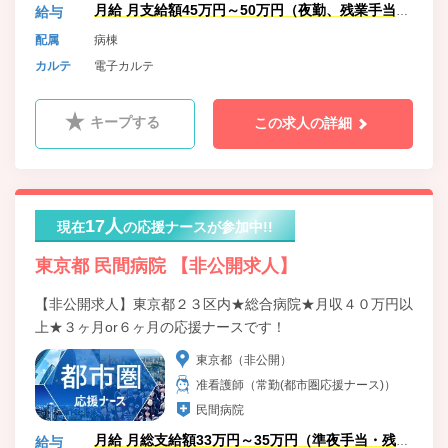
月給 月支給額45万円～50万円（夜勤、残業手当
給与
含）
配属
病棟
カルテ
電子カルテ
キープする
この求人の詳細
17人
現在
の応援ナースが参加中!!
東京都 民間病院 【非公開求人】
【非公開求人】東京都２３区内★総合病院★月収４０万円以
上★３ヶ月or６ヶ月の応援ナースです！
東京都（非公開）
准看護師（常勤(都市圏応援ナース)）
民間病院
月給 月総支給額33万円～35万円（準夜手当・残業
給与