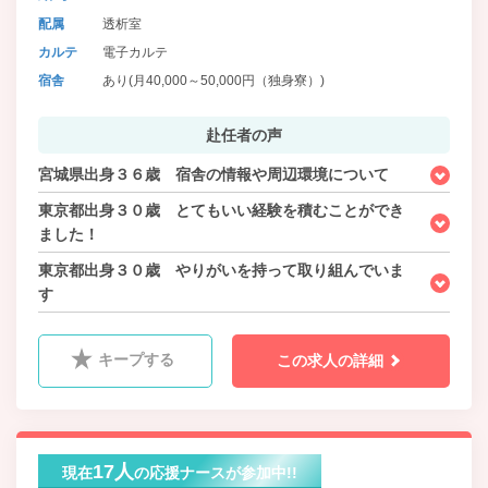
手当含む）
配属
透析室
カルテ
電子カルテ
宿舎
あり(月40,000～50,000円（独身寮）)
赴任者の声
宮城県出身３６歳 宿舎の情報や周辺環境について
東京都出身３０歳 とてもいい経験を積むことができ
ました！
東京都出身３０歳 やりがいを持って取り組んでいま
す
キープする
この求人の詳細
17人
現在
の応援ナースが参加中!!