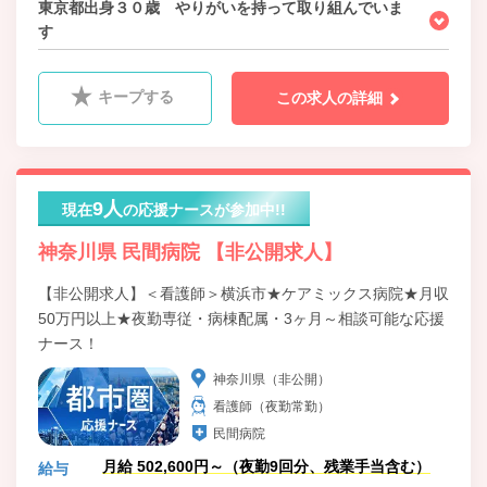
東京都出身３０歳 やりがいを持って取り組んでいま
す
キープする
この求人の詳細
9人
現在
の応援ナースが参加中!!
神奈川県 民間病院 【非公開求人】
【非公開求人】＜看護師＞横浜市★ケアミックス病院★月収
50万円以上★夜勤専従・病棟配属・3ヶ月～相談可能な応援
ナース！
神奈川県（非公開）
看護師（夜勤常勤）
民間病院
月給 502,600円～（夜勤9回分、残業手当含む）
給与