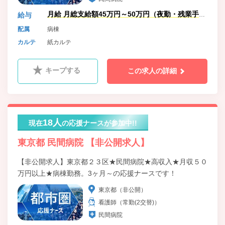
月給 月総支給額45万円～50万円（夜勤・残業手当
給与
含む）
配属
病棟
カルテ
紙カルテ
キープする
この求人の詳細
18人
現在
の応援ナースが参加中!!
東京都 民間病院 【非公開求人】
【非公開求人】東京都２３区★民間病院★高収入★月収５０
万円以上★病棟勤務。3ヶ月～の応援ナースです！
東京都（非公開）
看護師（常勤(2交替)）
民間病院