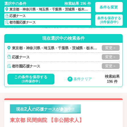
選択中の条件
検索結果 196 件
条件を変更
東京都・神奈川県・埼玉県・千葉県・茨城県・栃木県・群馬県
応援ナース
条件を保存する
東京都・神奈川県・埼玉県・千葉県・茨城県・栃木県・群馬
（0件保存中）
都市圏応援ナース
県/応援ナース…
の 看護師求人・派遣・転職・募集一覧
現在選択中の検索条件
変更＞
東京都・神奈川県・埼玉県・千葉県・茨城県・栃木県・群馬県
変更＞
応援ナース
変更＞
都市圏応援ナース
検索結果
この条件を保存する
×
条件クリア
（0件保存中）
196 件
2人
現在
の応援ナースが参加中!!
東京都 民間病院 【非公開求人】