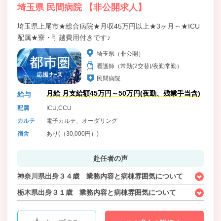
埼玉県 民間病院 【非公開求人】
埼玉県上尾市★総合病院★月収45万円以上★3ヶ月～★ICU
配属★寮・引越費用付きです♪
埼玉県（非公開）
看護師（常勤(2交替)/夜勤常勤）
民間病院
月給 月支給額45万円～50万円(夜勤、残業手当含)
給与
配属
ICU,CCU
カルテ
電子カルテ、オーダリング
宿舎
あり(（30,000円）)
赴任者の声
神奈川県出身３４歳 業務内容と病棟雰囲気について
栃木県出身３１歳 業務内容と病棟雰囲気について