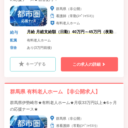
群馬県（非公開）
看護師（常勤(ｽﾍﾟｼｬﾘｽﾄ)）
有料老人ホーム
月給 月総支給額（日勤）40万円～45万円（夜勤5
給与
回、残業手当含）
配属
有料老人ホーム
宿舎
あり(3万円前後)
キープする
この求人の詳細
群馬県 有料老人ホーム 【非公開求人】
群馬県伊勢崎市★有料老人ホーム★月収33万円以上★6ヶ月
の応援ナース★
群馬県（非公開）
准看護師（常勤(ｽﾍﾟｼｬﾘｽﾄ)）