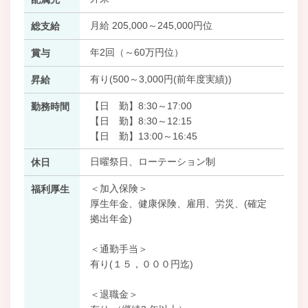
月給 205,000～245,000円位
総支給
年2回（～60万円位）
賞与
有り(500～3,000円(前年度実績))
昇給
【日 勤】8:30～17:00
勤務時間
【日 勤】8:30～12:15
【日 勤】13:00～16:45
日曜祭日、ローテーション制
休日
＜加入保険＞
福利厚生
厚生年金、健康保険、雇用、労災、(確定
拠出年金)
＜通勤手当＞
有り(１５，０００円迄)
＜退職金＞