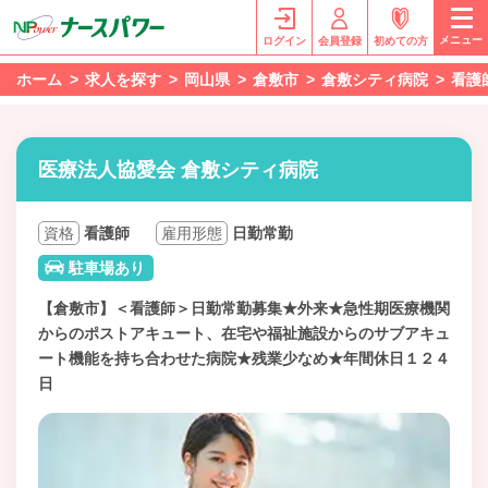
メニュー
ログイン
会員登録
初めての方
ホーム
求人を探す
岡山県
倉敷市
倉敷シティ病院
看護
医療法人協愛会 倉敷シティ病院
資格
看護師
雇用形態
日勤常勤
駐車場あり
【倉敷市】＜看護師＞日勤常勤募集★外来★急性期医療機関
からのポストアキュート、在宅や福祉施設からのサブアキュ
ート機能を持ち合わせた病院★残業少なめ★年間休日１２４
日