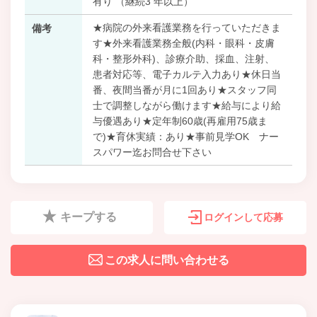
有り （継続3 年以上）
★病院の外来看護業務を行っていただきま
備考
す★外来看護業務全般(内科・眼科・皮膚
科・整形外科)、診療介助、採血、注射、
患者対応等、電子カルテ入力あり★休日当
番、夜間当番が月に1回あり★スタッフ同
士で調整しながら働けます★給与により給
与優遇あり★定年制60歳(再雇用75歳ま
で)★育休実績：あり★事前見学OK ナー
スパワー迄お問合せ下さい
キープする
ログインして応募
この求人に問い合わせる