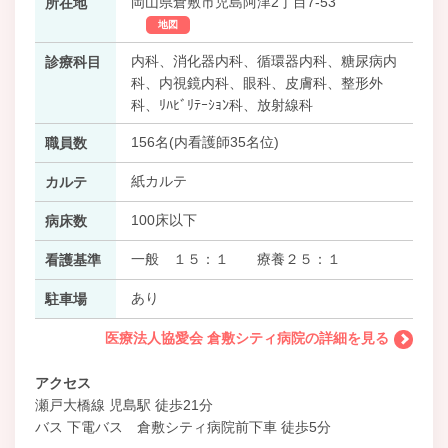
岡山県倉敷市児島阿津2丁目7-53
所在地
地図
内科、消化器内科、循環器内科、糖尿病内
診療科目
科、内視鏡内科、眼科、皮膚科、整形外
科、ﾘﾊﾋﾞﾘﾃｰｼｮﾝ科、放射線科
156名(内看護師35名位)
職員数
紙カルテ
カルテ
100床以下
病床数
一般 １５：１ 療養２５：１
看護基準
あり
駐車場
医療法人協愛会 倉敷シティ病院の詳細を見る
アクセス
瀬戸大橋線 児島駅 徒歩21分
バス 下電バス 倉敷シティ病院前下車 徒歩5分