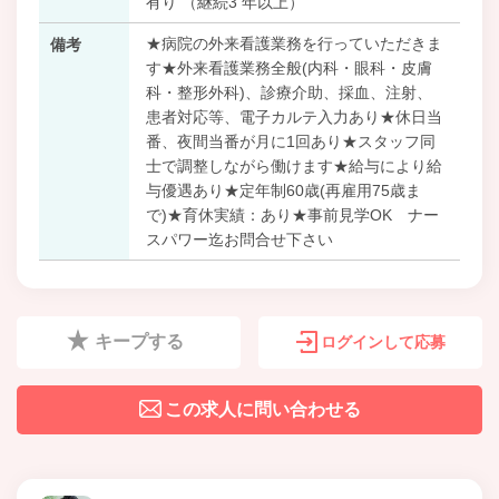
有り （継続3 年以上）
★病院の外来看護業務を行っていただきま
備考
す★外来看護業務全般(内科・眼科・皮膚
科・整形外科)、診療介助、採血、注射、
患者対応等、電子カルテ入力あり★休日当
番、夜間当番が月に1回あり★スタッフ同
士で調整しながら働けます★給与により給
与優遇あり★定年制60歳(再雇用75歳ま
で)★育休実績：あり★事前見学OK ナー
スパワー迄お問合せ下さい
キープする
ログインして応募
この求人に問い合わせる