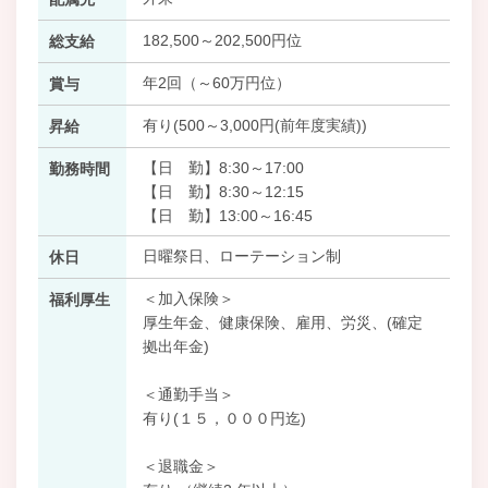
182,500～202,500円位
総支給
年2回（～60万円位）
賞与
有り(500～3,000円(前年度実績))
昇給
【日 勤】8:30～17:00
勤務時間
【日 勤】8:30～12:15
【日 勤】13:00～16:45
日曜祭日、ローテーション制
休日
＜加入保険＞
福利厚生
厚生年金、健康保険、雇用、労災、(確定
拠出年金)
＜通勤手当＞
有り(１５，０００円迄)
＜退職金＞