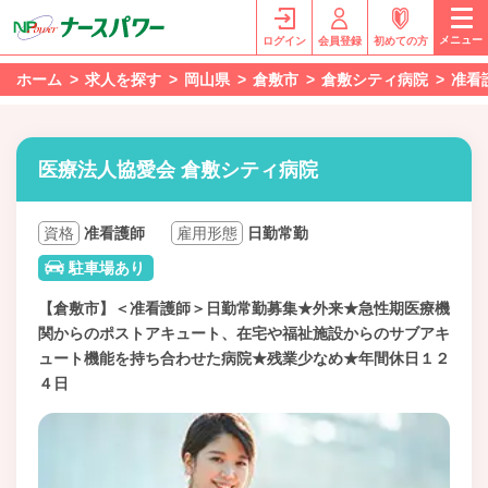
メニュー
ログイン
会員登録
初めての方
ホーム
求人を探す
岡山県
倉敷市
倉敷シティ病院
准看
医療法人協愛会 倉敷シティ病院
資格
准看護師
雇用形態
日勤常勤
駐車場あり
【倉敷市】＜准看護師＞日勤常勤募集★外来★急性期医療機
関からのポストアキュート、在宅や福祉施設からのサブアキ
ュート機能を持ち合わせた病院★残業少なめ★年間休日１２
４日