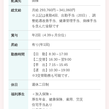
病棟
配属先
月給 293,760円～341,060円
総支給
※上記は夜勤4回、出勤手当（20日）、調
整処遇改善手当、健康管理手当、病棟手当
を含んだ金額です
年2回（4.39ヶ月分位）
賞与
有り(年1回)
昇給
【日 勤】8:30～17:00
勤務時間
【二交替】16:30～翌9:00
【早 出】7:15～15:45
【遅 出】10:30～19:00
※3交替勤務も可能です。
週休二日制
休日
＜加入保険＞
福利厚生
厚生年金、健康保険、雇用、労災
住宅手当あり