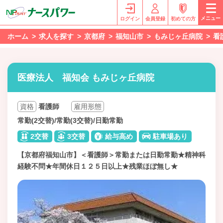
メニュー
ログイン
会員登録
初めての方
ホーム
求人を探す
京都府
福知山市
もみじヶ丘病院
看
医療法人 福知会 もみじヶ丘病院
資格
看護師
雇用形態
常勤(2交替)/常勤(3交替)/日勤常勤
2交替
3交替
給与高め
駐車場あり
【京都府福知山市】＜看護師＞常勤または日勤常勤★精神科
経験不問★年間休日１２５日以上★残業ほぼ無し★