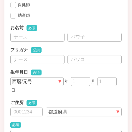
保健師
助産師
お名前
必須
フリガナ
必須
生年月日
必須
年
月
日
ご住所
必須
必須