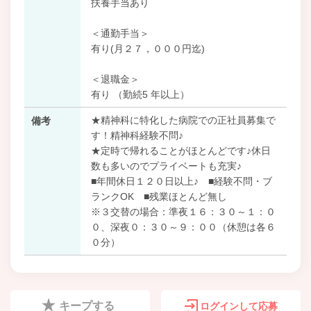
扶養手当あり
＜通勤手当＞
有り(月２７，０００円迄)
＜退職金＞
有り （勤続5 年以上）
★精神科に特化した病院での正社員募集で
備考
す！精神科経験不問♪
★定時で帰れることがほとんどです♪休日
数も多いのでプライベートも充実♪
■年間休日１２０日以上♪ ■経験不問・ブ
ランクOK ■残業ほとんど無し
※３交替の場合：準夜１６：３０～１：０
０、深夜０：３０～９：００（休憩は各６
０分）
キープする
ログインして応募