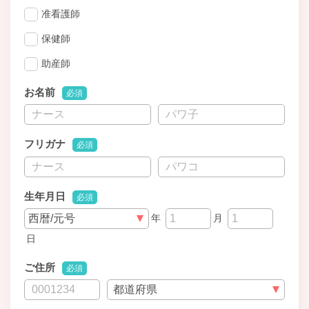
准看護師
保健師
助産師
お名前
必須
フリガナ
必須
生年月日
必須
年
月
日
ご住所
必須