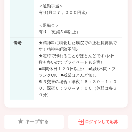
＜通勤手当＞
有り(月２７，０００円迄)
＜退職金＞
有り （勤続5 年以上）
★精神科に特化した病院での正社員募集で
備考
す！精神科経験不問♪
★定時で帰れることがほとんどです♪休日
数も多いのでプライベートも充実♪
■年間休日１２０日以上♪ ■経験不問・ブ
ランクOK ■残業ほとんど無し
※３交替の場合：準夜１６：３０～１：０
０、深夜０：３０～９：００（休憩は各６
０分）
キープする
ログインして応募