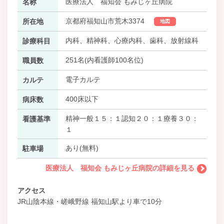
医療法人 福知会 もみじヶ丘病院
名称
京都府福知山市荒木3374
所在地
地図
内科、精神科、心療内科、歯科、放射線科
診療科目
251名(内看護師100名位)
職員数
電子カルテ
カルテ
400床以下
病床数
精神一般１５：１認知２０：１療養３０：
看護基準
１
あり(無料)
駐車場
医療法人 福知会 もみじヶ丘病院の詳細を見る
アクセス
JR山陰本線・嵯峨野線 福知山駅より車で10分