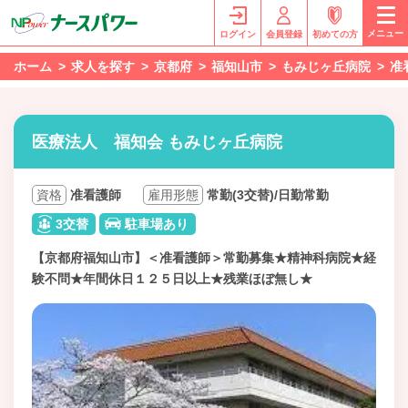
メニュー
ログイン
会員登録
初めての方
ホーム
求人を探す
京都府
福知山市
もみじヶ丘病院
准
医療法人 福知会 もみじヶ丘病院
資格
准看護師
雇用形態
常勤(3交替)/日勤常勤
3交替
駐車場あり
【京都府福知山市】＜准看護師＞常勤募集★精神科病院★経
験不問★年間休日１２５日以上★残業ほぼ無し★