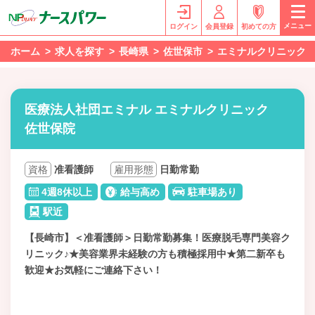
メニュー
ログイン
会員登録
初めての方
ホーム
求人を探す
長崎県
佐世保市
エミナルクリニック
医療法人社団エミナル エミナルクリニック
佐世保院
資格
准看護師
雇用形態
日勤常勤
4週8休以上
給与高め
駐車場あり
駅近
【長崎市】＜准看護師＞日勤常勤募集！医療脱毛専門美容ク
リニック♪★美容業界未経験の方も積極採用中★第二新卒も
歓迎★お気軽にご連絡下さい！