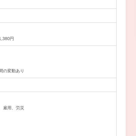
380円
間の変動あり
、雇用、労災