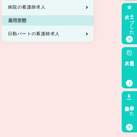
病院の看護師求人
求人
キープした
雇用形態
日勤パートの看護師求人
0
求人
最近見た
1
検索条件
保存した
0