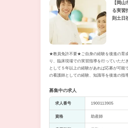
【岡山
る実習
則土日
★教員免許不要★ご自身の経験を後進の育
り、臨床現場での実習指導を行っていただ
として５年以上の経験があれば応募が可能
の看護師としての経験、知識等を後進の指
募集中の求人
求人番号
1900113905
資格
助産師