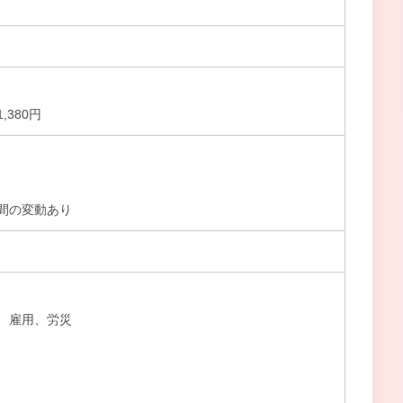
380円
間の変動あり
、雇用、労災