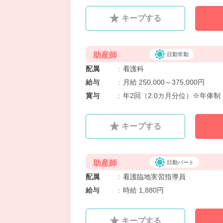
キープする
助産師
日勤常勤
配属
:
看護科
給与
:
月給 250,000～375,000円
賞与
:
年2回（2.0カ月分位）※年俸制
キープする
助産師
日勤パート
配属
:
看護臨地実習指導員
給与
:
時給 1,880円
キープする