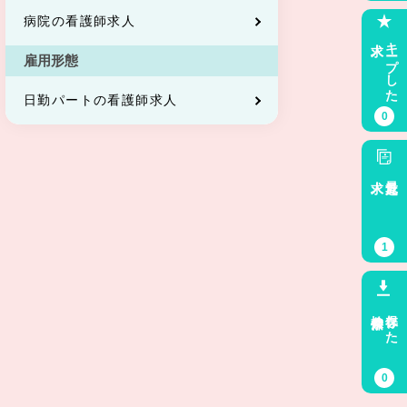
病院の看護師求人
求人
キープした
雇用形態
日勤パートの看護師求人
0
求人
最近見た
1
検索条件
保存した
0