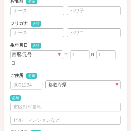
お名前
必須
フリガナ
必須
生年月日
必須
年
月
日
ご住所
必須
必須