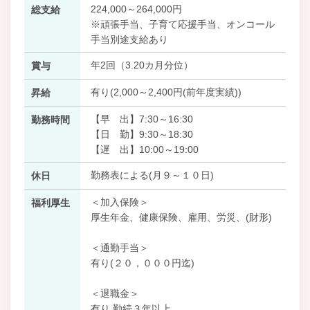
224,000～264,000円
総支給
※頑張手当、子育て応援手当、オンコール
手当別途支給あり
年2回（3.20カ月分位）
賞与
有り(2,000～2,400円(前年度実績))
昇給
【早 出】7:30～16:30
勤務時間
【日 勤】9:30～18:30
【遅 出】10:00～19:00
勤務表による(月９～１０日)
休日
＜加入保険＞
福利厚生
厚生年金、健康保険、雇用、労災、(財形)
＜通勤手当＞
有り(２０，０００円迄)
＜退職金＞
有り 勤続３年以上