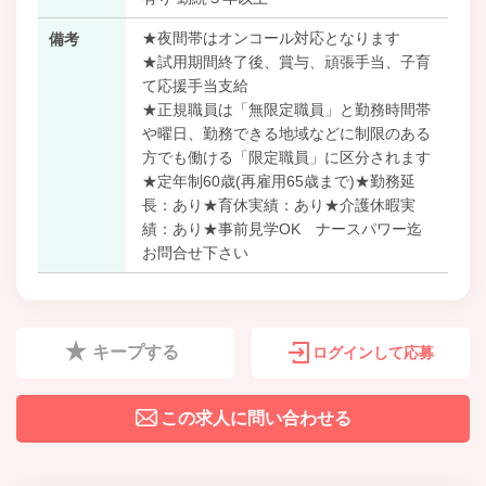
★夜間帯はオンコール対応となります
備考
★試用期間終了後、賞与、頑張手当、子育
て応援手当支給
★正規職員は「無限定職員」と勤務時間帯
や曜日、勤務できる地域などに制限のある
方でも働ける「限定職員」に区分されます
★定年制60歳(再雇用65歳まで)★勤務延
長：あり★育休実績：あり★介護休暇実
績：あり★事前見学OK ナースパワー迄
お問合せ下さい
キープする
ログインして応募
この求人に問い合わせる