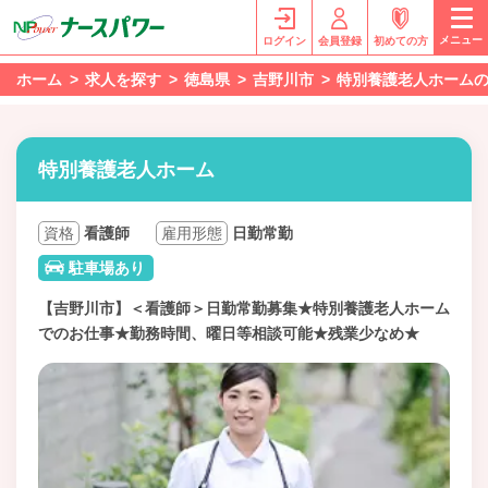
メニュー
ログイン
会員登録
初めての方
ホーム
求人を探す
徳島県
吉野川市
特別養護老人ホーム
特別養護老人ホーム
資格
看護師
雇用形態
日勤常勤
駐車場あり
【吉野川市】＜看護師＞日勤常勤募集★特別養護老人ホーム
でのお仕事★勤務時間、曜日等相談可能★残業少なめ★