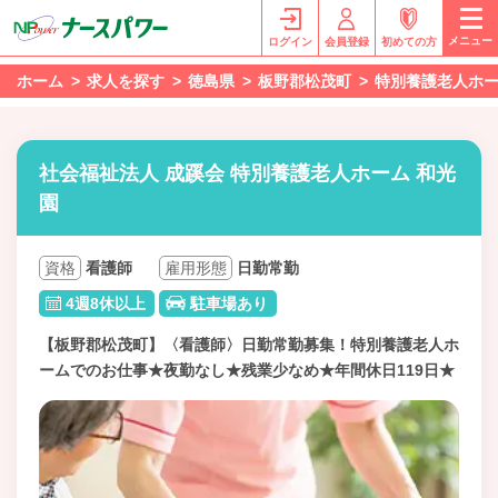
メニュー
ログイン
会員登録
初めての方
ホーム
求人を探す
徳島県
板野郡松茂町
特別養護老人ホー
社会福祉法人 成蹊会 特別養護老人ホーム 和光
園
資格
看護師
雇用形態
日勤常勤
4週8休以上
駐車場あり
【板野郡松茂町】〈看護師〉日勤常勤募集！特別養護老人ホ
ームでのお仕事★夜勤なし★残業少なめ★年間休日119日★