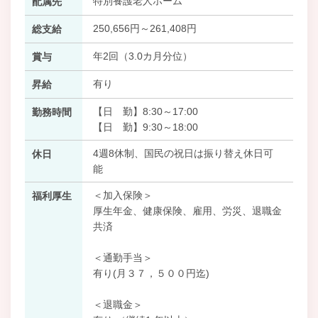
特別養護老人ホーム
配属先
250,656円～261,408円
総支給
年2回（3.0カ月分位）
賞与
有り
昇給
【日 勤】8:30～17:00
勤務時間
【日 勤】9:30～18:00
4週8休制、国民の祝日は振り替え休日可
休日
能
＜加入保険＞
福利厚生
厚生年金、健康保険、雇用、労災、退職金
共済
＜通勤手当＞
有り(月３７，５００円迄)
＜退職金＞