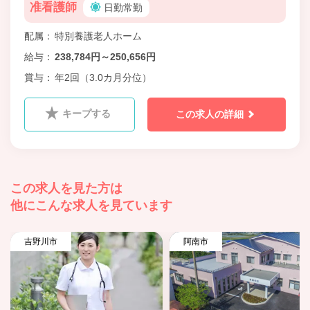
准看護師
日勤常勤
配属
特別養護老人ホーム
給与
238,784円～250,656円
賞与
年2回（3.0カ月分位）
キープする
この求人の詳細
この求人を見た方は
他にこんな求人を見ています
吉野川市
阿南市