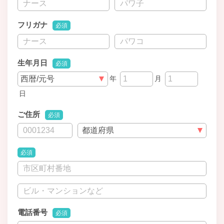
フリガナ
必須
生年月日
必須
年
月
日
ご住所
必須
必須
電話番号
必須