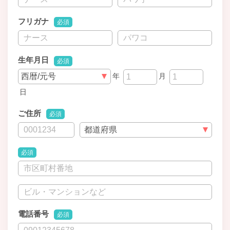
フリガナ
必須
生年月日
必須
年
月
日
ご住所
必須
必須
電話番号
必須