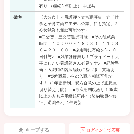
有り （継続3 年以上） 中退共
【大分市】＜看護師＞☆常勤募集！☆「仕
備考
事と子育て両立モデル企業」にも指定。2
交替就業も相談可能です♪
■二交替、三交替選択可能 ■その他就業
時間 １０：００～１８：３０ １１：３
０～２０：００ ■採用時に有給を5～10
日付与♪ ■残業ほぼ無し！プライベート大
事にしたい看護師さん必見です♪ ■経験手
当：入職時の臨床経験に基づき、支給あ
り ■契約職員からの入職も相談可能で
す！（1年更新制、双方合意の上で正職員
切り替え可能） ■再雇用制度あり！65歳
以上の方も雇用継続可能♪（契約職員へ移
行、退職金×、1年更新
キープする
ログインして応募