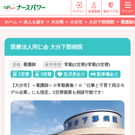
メニュー
ログイン
会員登録
初めての方
ホーム
求人を探す
大分県
大分市
大分下郡病院
看護師
医療法人同仁会 大分下郡病院
資格
看護師
雇用形態
常勤(2交替)/常勤(3交替)
2交替
3交替
託児所あり
駐車場あり
【大分市】＜看護師＞☆常勤募集！☆「仕事と子育て両立モ
デル企業」にも指定。2交替就業も相談可能です♪