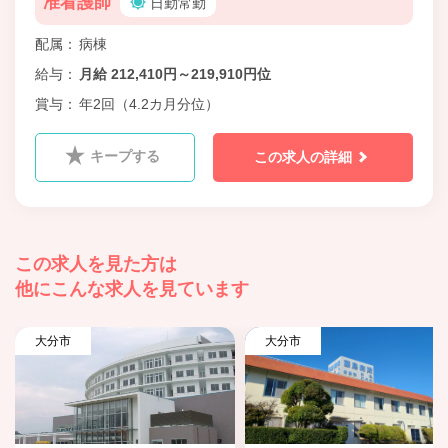
准看護師
日勤常勤
配属
病棟
給与
月給 212,410円～219,910円位
賞与
年2回（4.2カ月分位）
キープする
この求人の詳細
この求人を見た方は
他にこんな求人を見ています
大分市
大分市