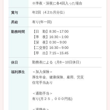
※準夜・深夜に各4回入った場合
年2回（4.2カ月分位）
賞与
有り(年一回)
昇給
【日 勤】8:30～17:00
勤務時間
【準 夜】16:30～1:00
【深 夜】0:30～9:00
【二交替】16:30～9:00
【早 出】7:15～15:45
勤務表による（月8～10日休日）
休日
＜加入保険＞
福利厚生
厚生年金、健康保険、雇用、労災
住宅手当あり
＜通勤手当＞
有り(月２５，０００円迄)
＜退職金＞