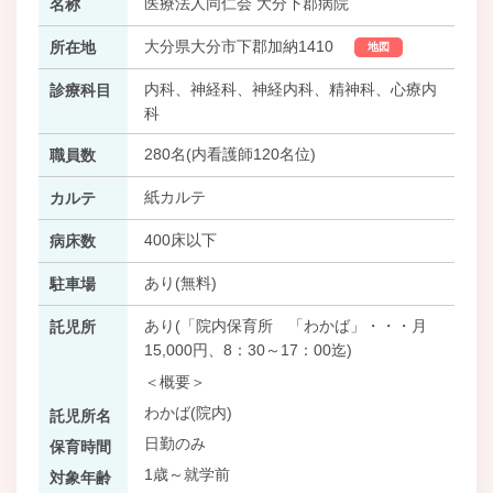
医療法人同仁会 大分下郡病院
名称
大分県大分市下郡加納1410
所在地
地図
内科、神経科、神経内科、精神科、心療内
診療科目
科
280名(内看護師120名位)
職員数
紙カルテ
カルテ
400床以下
病床数
あり(無料)
駐車場
あり(「院内保育所 「わかば」・・・月
託児所
15,000円、8：30～17：00迄)
＜概要＞
わかば(院内)
託児所名
日勤のみ
保育時間
1歳～就学前
対象年齢