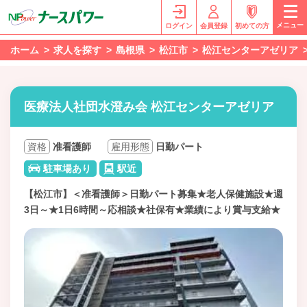
メニュー
ログイン
会員登録
初めての方
ホーム
求人を探す
島根県
松江市
松江センターアゼリア
医療法人社団水澄み会 松江センターアゼリア
資格
准看護師
雇用形態
日勤パート
駐車場あり
駅近
【松江市】＜准看護師＞日勤パート募集★老人保健施設★週
3日～★1日6時間～応相談★社保有★業績により賞与支給★