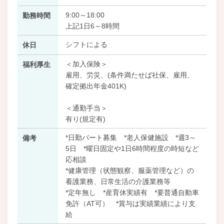
9:00～18:00
勤務時間
上記1日6～8時間
シフトによる
休日
＜加入保険＞
福利厚生
雇用、労災、(条件満たせば社保、雇用、
確定拠出年金401K)
＜通勤手当＞
有り(規定有)
*日勤パート募集 *老人保健施設 *週3～
備考
5日 *曜日固定や1日6時間程度の時短など
応相談
*健康管理（状態観察、服薬管理など）の
看護業務、日常生活の介護業務等
*定年無し *産育休実績有 *要普通自動車
免許（AT可） *賞与は実績業績により支
給