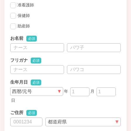
准看護師
保健師
助産師
お名前
必須
フリガナ
必須
生年月日
必須
年
月
日
ご住所
必須