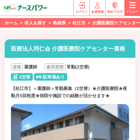
メニュー
ログイン
会員登録
初めての方
ホーム
求人を探す
島根県
松江市
介護医療院ケアセンタ
医療法人同仁会 介護医療院ケアセンター喜南
資格
看護師
雇用形態
常勤(2交替)
2交替
駐車場あり
【松江市】＜看護師＞常勤募集（2交替）★介護医療院★夜
勤月5回程度★病院や施設での経験が活かせます★