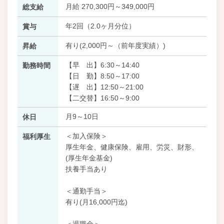
月給 270,300円～349,000円
総支給
年2回（2.0ヶ月分位）
賞与
有り(2,000円～（前年度実績）)
昇給
【早 出】6:30～14:40
勤務時間
【日 勤】8:50～17:00
【遅 出】12:50～21:00
【二交替】16:50～9:00
月9～10日
休日
＜加入保険＞
福利厚生
厚生年金、健康保険、雇用、労災、財形、
(厚生年金基金)
扶養手当あり
＜通勤手当＞
有り(月16,000円迄)
＜退職金＞