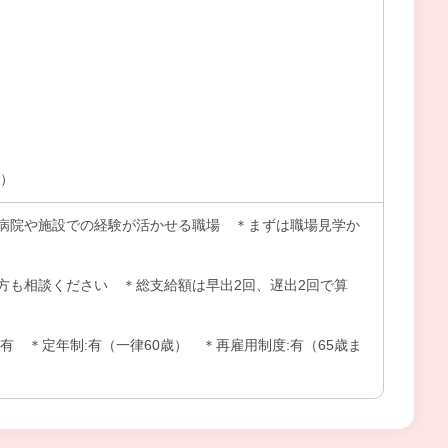
問）
病院や施設での経験が活かせる職場 ＊まずは職場見学か
方も相談ください ＊総支給額は早出2回、遅出2回で算
有 ＊定年制:有（一律60歳） ＊再雇用制度:有（65歳ま