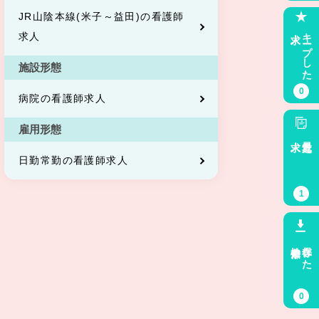
JR山陰本線(米子～益田)の看護師
求人
キープした
求人
施設形態
0
病院の看護師求人
雇用形態
求人
最近見た
日勤常勤の看護師求人
1
検索条件
保存した
0