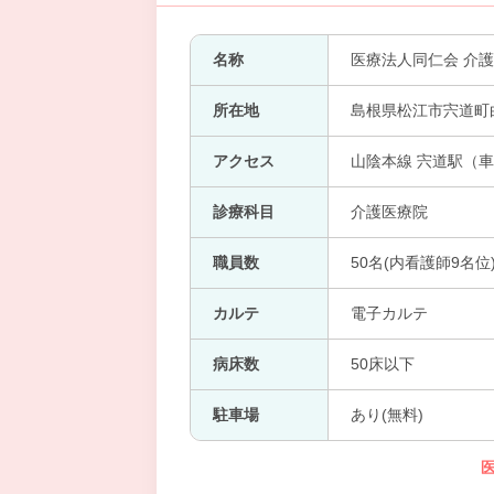
名称
医療法人同仁会 介
所在地
島根県松江市宍道町白
アクセス
山陰本線 宍道駅（車
診療科目
介護医療院
職員数
50名(内看護師9名位
カルテ
電子カルテ
病床数
50床以下
駐車場
あり(無料)