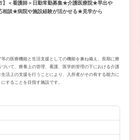
市】＜看護師＞日勤常勤募集★介護医療院★早出や
応相談★病院や施設経験が活かせる★見学から
ア等の医療機能と生活支援としての機能を兼ね備え、長期に療
基づいて、療養上の管理、看護、医学的管理の下における介護
常生活上の支援を行うことにより、入所者がその有する能力に
うにすることを目指す施設です。