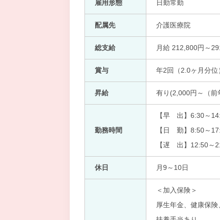
雇用形態
日勤常勤
配属先
介護医療院
総支給
月給 212,800円～29
賞与
年2回（2.0ヶ月分位
昇給
有り(2,000円～（
【早 出】6:30～14:
勤務時間
【日 勤】8:50～17:
【遅 出】12:50～21
休日
月9～10日
＜加入保険＞
厚生年金、健康保険
扶養手当あり