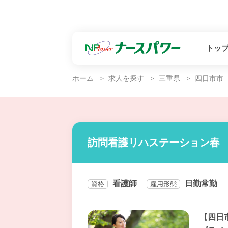
トッ
ホーム
求人を探す
三重県
四日市市
訪問看護リハステーション春
看護師
日勤常勤
資格
雇用形態
【四日