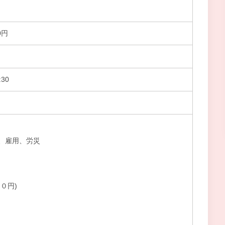
0円
30
、雇用、労災
０円)