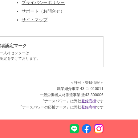
プライバシーポリシー
サポート（お問合せ）
サイトマップ
業者認定マーク
ー人材センターは
認定を受けております。
＜許可・登録情報＞
職業紹介事業 43-ユ-010011
一般労働者人材派遣事業 派43-300006
『ナースパワー』は弊社
登録商標
です
『ナースパワーの応援ナース』は弊社
登録商標
です