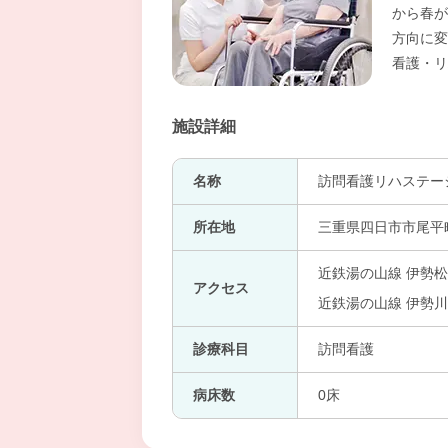
から春が
方向に変
看護・リ
施設詳細
名称
訪問看護リハステー
所在地
三重県四日市市尾平町1
近鉄湯の山線 伊勢松
アクセス
近鉄湯の山線 伊勢川
診療科目
訪問看護
病床数
0床