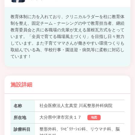
教育体制に力を入れており、クリニカルラダーを柱に教育体
制を整え、固定チーム－ナーシングの中で教育担当者、継続
教育委員会と共に各職場の先輩が支える屋根瓦方式をとって
います。「全員で育てる職場風土づくり」を目指し日々努力
しています。また子育てママさんが働きやすい環境つくりも
取組んでいる為、学校行事・園送迎・病気等に柔軟に対応し
ています！
施設詳細
社会医療法人玄真堂 川嶌整形外科病院
名称
大分県中津市宮夫１７
所在地
地図
整形外科、ﾘﾊﾋﾞﾘﾃｰｼｮﾝ科、リウマチ科、脳
診療科目