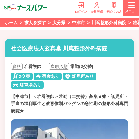
メニュー
ログイン
会員登録
初めての方
ホーム
求人を探す
大分県
中津市
川嶌整形外科病院
准
社会医療法人玄真堂 川嶌整形外科病院
資格
准看護師
雇用形態
常勤(2交替)
2交替
宿舎あり
託児所あり
駐車場あり
【中津市】＜准看護師＞常勤（二交替）募集★寮・託児所・
手当の福利厚生と教育体制バツグンの急性期の整形外科専門
病院★