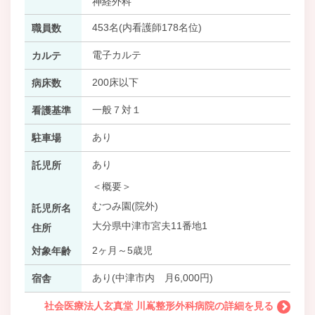
神経外科
453名(内看護師178名位)
職員数
電子カルテ
カルテ
200床以下
病床数
一般７対１
看護基準
あり
駐車場
あり
託児所
＜概要＞
むつみ園(院外)
託児所名
大分県中津市宮夫11番地1
住所
2ヶ月～5歳児
対象年齢
あり(中津市内 月6,000円)
宿舎
社会医療法人玄真堂 川嶌整形外科病院の詳細を見る