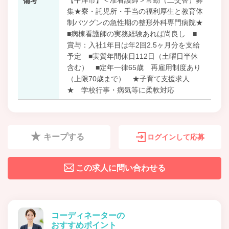
備考
集★寮・託児所・手当の福利厚生と教育体
制バツグンの急性期の整形外科専門病院★
■病棟看護師の実務経験あれば尚良し ■
賞与：入社1年目は年2回2.5ヶ月分を支給
予定 ■実質年間休日112日（土曜日半休
含む） ■定年一律65歳 再雇用制度あり
（上限70歳まで） ★子育て支援求人
★ 学校行事・病気等に柔軟対応
キープする
ログインして応募
この求人に問い合わせる
コーディネーターの
おすすめポイント