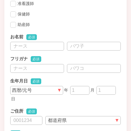
准看護師
保健師
助産師
お名前
必須
フリガナ
必須
生年月日
必須
年
月
日
ご住所
必須