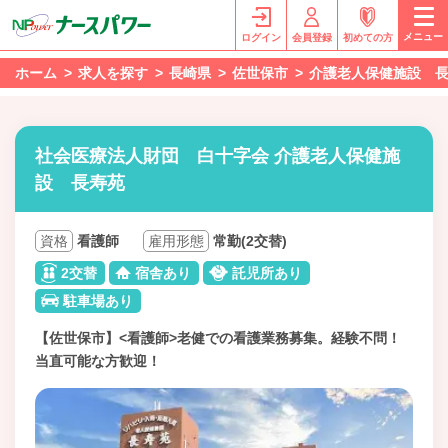
メニュー
ログイン
会員登録
初めての方
ホーム
求人を探す
長崎県
佐世保市
介護老人保健施設 
社会医療法人財団 白十字会 介護老人保健施
設 長寿苑
資格
看護師
雇用形態
常勤(2交替)
2交替
宿舎あり
託児所あり
駐車場あり
【佐世保市】<看護師>老健での看護業務募集。経験不問！
当直可能な方歓迎！