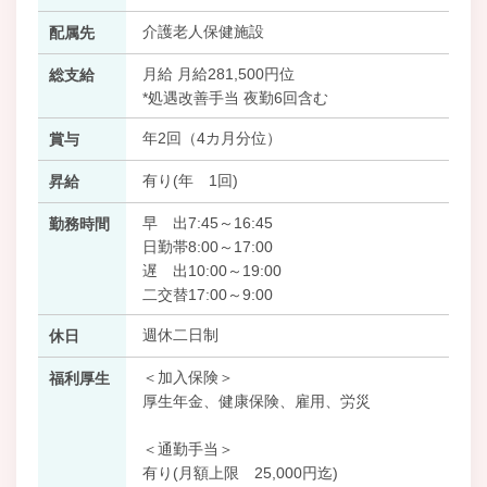
介護老人保健施設
配属先
月給 月給281,500円位
総支給
*処遇改善手当 夜勤6回含む
年2回（4カ月分位）
賞与
有り(年 1回)
昇給
早 出7:45～16:45
勤務時間
日勤帯8:00～17:00
遅 出10:00～19:00
二交替17:00～9:00
週休二日制
休日
＜加入保険＞
福利厚生
厚生年金、健康保険、雇用、労災
＜通勤手当＞
有り(月額上限 25,000円迄)