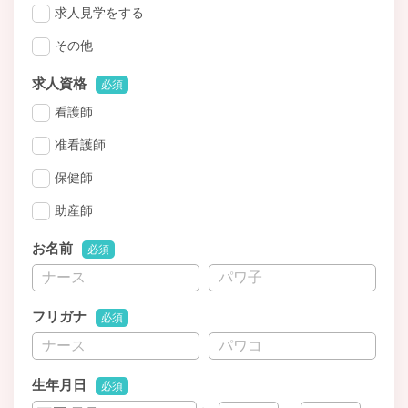
求人見学をする
その他
求人資格
必須
看護師
准看護師
保健師
助産師
お名前
必須
フリガナ
必須
生年月日
必須