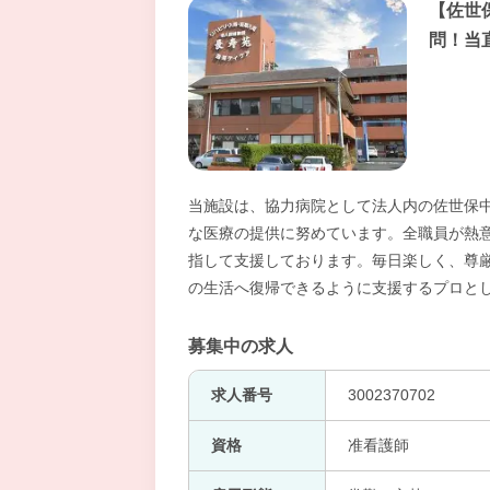
【佐世
問！当
当施設は、協力病院として法人内の佐世保
な医療の提供に努めています。全職員が熱
指して支援しております。毎日楽しく、尊
の生活へ復帰できるように支援するプロと
募集中の求人
求人番号
3002370702
資格
准看護師