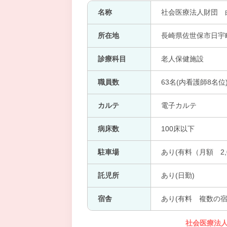
名称
社会医療法人財団 
所在地
長崎県佐世保市日宇町
診療科目
老人保健施設
職員数
63名(内看護師8名位
カルテ
電子カルテ
病床数
100床以下
駐車場
あり(有料（月額 2,
託児所
あり(日勤)
宿舎
あり(有料 複数の
社会医療法