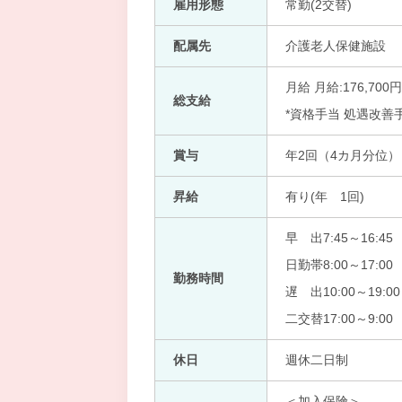
雇用形態
常勤(2交替)
配属先
介護老人保健施設
月給 月給:176,700
総支給
*資格手当 処遇改善
賞与
年2回（4カ月分位）
昇給
有り(年 1回)
早 出7:45～16:45
日勤帯8:00～17:00
勤務時間
遅 出10:00～19:00
二交替17:00～9:00
休日
週休二日制
＜加入保険＞