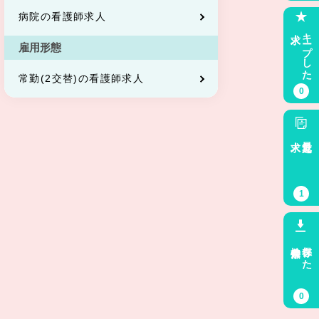
病院の看護師求人
求人
キープした
雇用形態
常勤(2交替)の看護師求人
0
求人
最近見た
1
検索条件
保存した
0