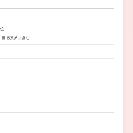
円位
手当 夜勤6回含む