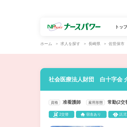
トッ
ホーム
求人を探す
長崎県
佐世保市
社会医療法人財団 白十字会 
准看護師
常勤(2交
資格
雇用形態
2交替
宿舎あり
託児