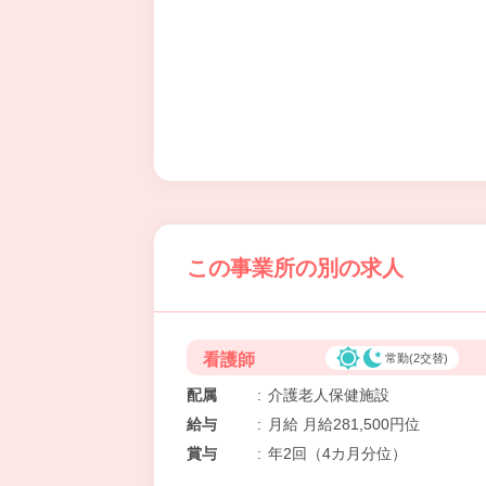
この事業所の別の求人
看護師
常勤(2交替)
配属
:
介護老人保健施設
給与
:
月給 月給281,500円位
賞与
:
年2回（4カ月分位）