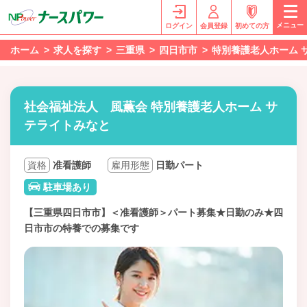
メニュー
ログイン
会員登録
初めての方
ホーム
求人を探す
三重県
四日市市
特別養護老人ホーム 
社会福祉法人 風薫会 特別養護老人ホーム サ
テライトみなと
資格
准看護師
雇用形態
日勤パート
駐車場あり
【三重県四日市市】＜准看護師＞パート募集★日勤のみ★四
日市市の特養での募集です