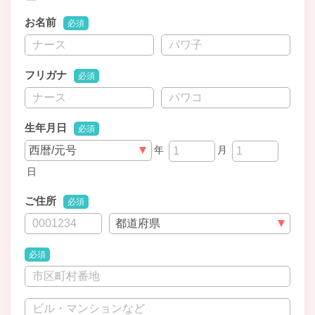
お名前
必須
フリガナ
必須
生年月日
必須
年
月
日
ご住所
必須
必須