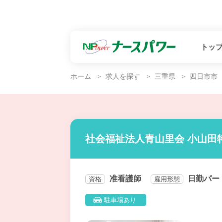
トッ
ホーム
求人を探す
三重県
四日市市
社会福祉法人青山里会 小山田
准看護師
日勤パー
資格
雇用形態
駐車場あり