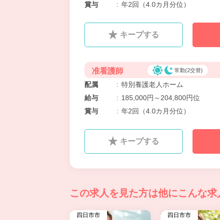
賞与
:
年2回（4.0カ月分位）
キープする
准看護師
常勤(2交替)
配属
:
特別養護老人ホーム
給与
:
185,000円～204,800円位
賞与
:
年2回（4.0カ月分位）
キープする
この求人を見た方は
他にこんな求
四日市市
四日市市