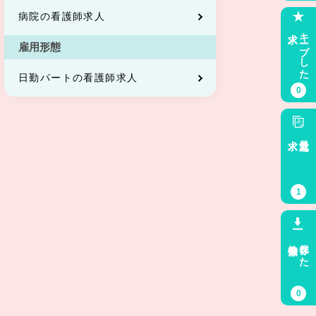
病院の看護師求人
求人
キープした
雇用形態
日勤パートの看護師求人
0
求人
最近見た
1
検索条件
保存した
0