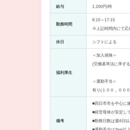
給与
1,200円/時
8:15～17:15
勤務時間
※上記時間内にて応
休日
シフトによる
＜加入保険＞
(労働基準法に準ずる
福利厚生
＜通勤手当＞
有り(１００，０００
■四日市市を中心に
■経営母体が安定し
備考
■勤務日数は週4日
■通勤手当は2km以