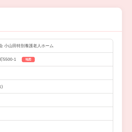
会 小山田特別養護老人ホーム
500-1
地図
)