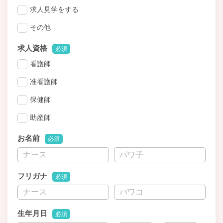
求人見学をする
その他
求人資格
必須
看護師
准看護師
保健師
助産師
お名前
必須
フリガナ
必須
生年月日
必須