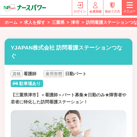
メニュー
ログイン
会員登録
初めての方
ホーム
求人を探す
三重県
津市
訪問看護ステーションつ
YJAPAN株式会社 訪問看護ステーションつな
ぐ
資格
看護師
雇用形態
日勤パート
駐車場あり
【三重県津市】＜看護師＞パート募集★日勤のみ★障害者や
若者に特化した訪問看護ステーション！