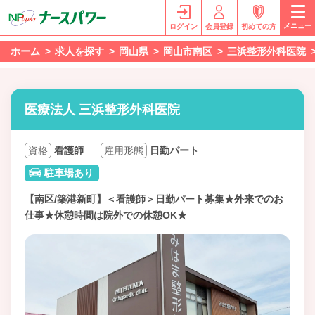
メニュー
ログイン
会員登録
初めての方
ホーム
求人を探す
岡山県
岡山市南区
三浜整形外科医院
医療法人 三浜整形外科医院
資格
看護師
雇用形態
日勤パート
駐車場あり
【南区/築港新町】＜看護師＞日勤パート募集★外来でのお
仕事★休憩時間は院外での休憩OK★