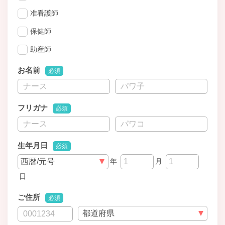
准看護師
保健師
助産師
お名前
必須
フリガナ
必須
生年月日
必須
年
月
日
ご住所
必須