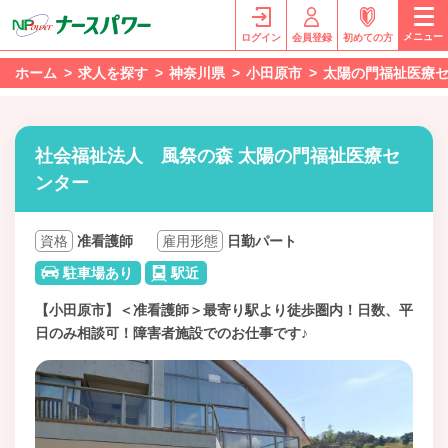
メニュー
ログイン
会員登録
初めての方
ホーム
求人を探す
神奈川県
小田原市
太陽の門福祉医療
社会福祉法人 風祭の森 太陽の門福祉医療セ
ンター
資格
准看護師
雇用形態
日勤パート
駐車場あり
駅近
【小田原市】＜准看護師＞最寄り駅より徒歩圏内！日数、平
日のみ相談可！障害者施設でのお仕事です♪