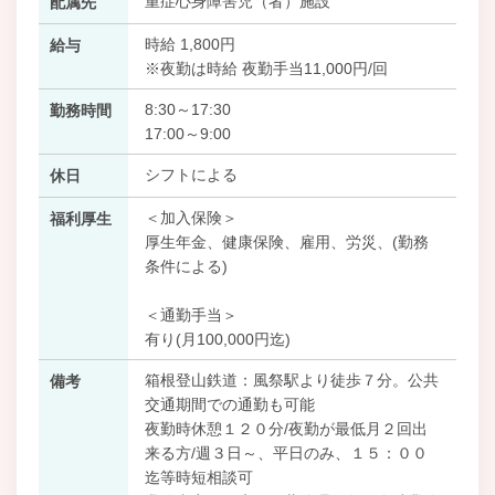
重症心身障害児（者）施設
配属先
時給 1,800円
給与
※夜勤は時給 夜勤手当11,000円/回
8:30～17:30
勤務時間
17:00～9:00
シフトによる
休日
＜加入保険＞
福利厚生
厚生年金、健康保険、雇用、労災、(勤務
条件による)
＜通勤手当＞
有り(月100,000円迄)
箱根登山鉄道：風祭駅より徒歩７分。公共
備考
交通期間での通勤も可能
夜勤時休憩１２０分/夜勤が最低月２回出
来る方/週３日～、平日のみ、１５：００
迄等時短相談可