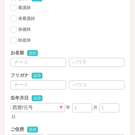
看護師
准看護師
保健師
助産師
お名前
必須
フリガナ
必須
生年月日
必須
年
月
日
ご住所
必須