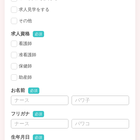
求人見学をする
その他
求人資格
必須
看護師
准看護師
保健師
助産師
お名前
必須
フリガナ
必須
生年月日
必須