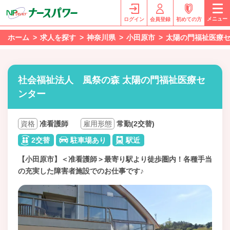
メニュー
ログイン
会員登録
初めての方
ホーム
求人を探す
神奈川県
小田原市
太陽の門福祉医療
社会福祉法人 風祭の森 太陽の門福祉医療セ
ンター
資格
准看護師
雇用形態
常勤(2交替)
2交替
駐車場あり
駅近
【小田原市】＜准看護師＞最寄り駅より徒歩圏内！各種手当
の充実した障害者施設でのお仕事です♪