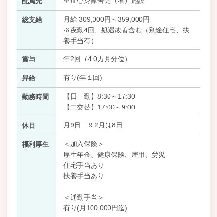
重症心身障害児（者）施設
配属先
月給 309,000円～359,000円
総支給
※夜勤4回、処遇改善含む（別途住宅、扶
養手当有）
年2回（4.0カ月分位）
賞与
有り(年１回)
昇給
【日 勤】8:30～17:30
勤務時間
【二交替】17:00～9:00
月9日 ※2月は8日
休日
＜加入保険＞
福利厚生
厚生年金、健康保険、雇用、労災
住宅手当あり
扶養手当あり
＜通勤手当＞
有り(月100,000円迄)