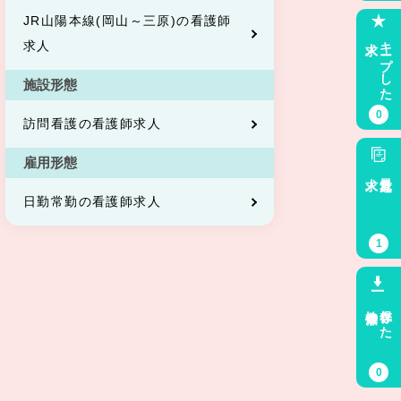
JR山陽本線(岡山～三原)の看護師
求人
キープした
求人
施設形態
0
訪問看護の看護師求人
雇用形態
求人
最近見た
日勤常勤の看護師求人
1
検索条件
保存した
0