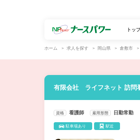
トッ
ホーム
求人を探す
岡山県
倉敷市
有限会社 ライフネット 訪問
看護師
日勤常勤
資格
雇用形態
駐車場あり
駅近