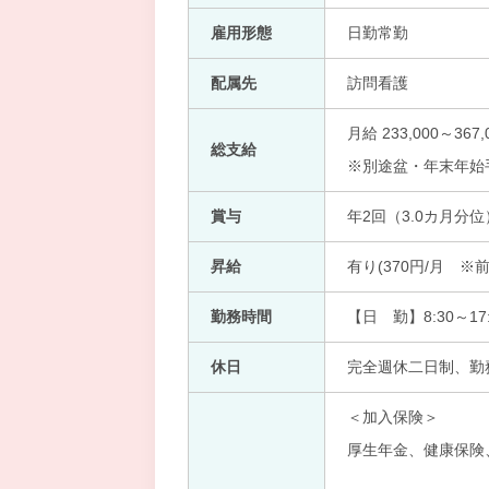
雇用形態
日勤常勤
配属先
訪問看護
月給 233,000～367,
総支給
※別途盆・年末年始
賞与
年2回（3.0カ月分位
昇給
有り(370円/月 ※
勤務時間
【日 勤】8:30～17:
休日
完全週休二日制、勤
＜加入保険＞
厚生年金、健康保険