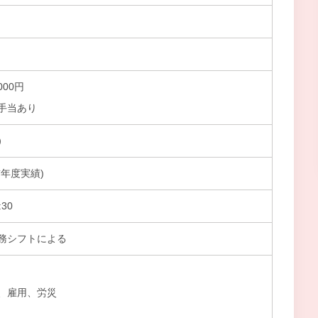
000円
手当あり
）
前年度実績)
30
務シフトによる
、雇用、労災