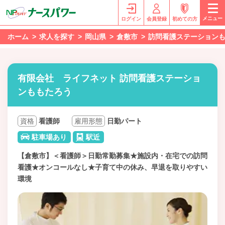
メニュー
ログイン
会員登録
初めての方
ホーム
求人を探す
岡山県
倉敷市
訪問看護ステーション
有限会社 ライフネット 訪問看護ステーショ
ンももたろう
資格
看護師
雇用形態
日勤パート
駐車場あり
駅近
【倉敷市】＜看護師＞日勤常勤募集★施設内・在宅での訪問
看護★オンコールなし★子育て中の休み、早退を取りやすい
環境