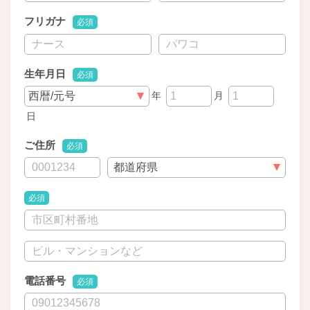
フリガナ
必須
生年月日
必須
年
月
日
ご住所
必須
必須
電話番号
必須