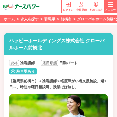
メニュー
ログイン
会員登録
初めての方
ホーム
求人を探す
群馬県
前橋市
グローバルホーム前橋
ハッピーホールディングス株式会社 グローバ
ルホーム前橋北
資格
准看護師
雇用形態
日勤パート
駐車場あり
【群馬県前橋市】＜准看護師＞軽度障がい者支援施設。週1
日～。時短や曜日相談可。残業ほぼ無し。