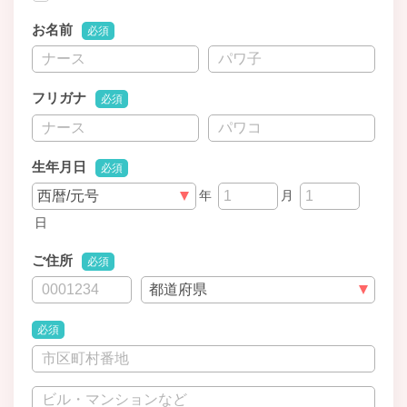
お名前
必須
フリガナ
必須
生年月日
必須
年
月
日
ご住所
必須
必須