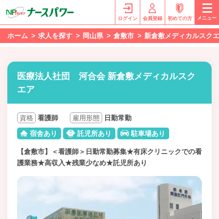
メニュー
ログイン
会員登録
初めての方
ホーム
求人を探す
岡山県
倉敷市
新倉敷メディカルスク
医療法人社団 河合会 新倉敷メディカルスク
エア
資格
看護師
雇用形態
日勤常勤
宿舎あり
託児所あり
駐車場あり
【倉敷市】＜看護師＞日勤常勤募集★有床クリニックでの看
護業務★高収入★残業少なめ★託児所あり