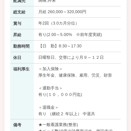
病棟,外来
配属先
月給 260,000～320,000円
総支給
年2回（3.0カ月分位）
賞与
有り(2.00～5.00% ※前年度実績)
昇給
【日 勤】8:30～17:30
勤務時間
日曜祭日、交替により月９～１２日
休日
＜加入保険＞
福利厚生
厚生年金、健康保険、雇用、労災、財形
＜通勤手当＞
有り(１０，０００円迄)
＜退職金＞
有り （継続２ 年以上） 中退共
★一般看護業務(整形)
備考
★ベッド数19床の診療所です。施設内で