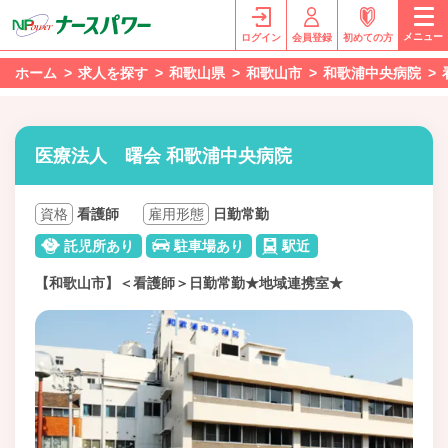
メニュー
ログイン
会員登録
初めての方
ホーム
求人を探す
和歌山県
和歌山市
和歌浦中央病院
医療法人 曙会 和歌浦中央病院
資格
看護師
雇用形態
日勤常勤
託児所あり
駐車場あり
駅近
【和歌山市】＜看護師＞日勤常勤★地域連携室★