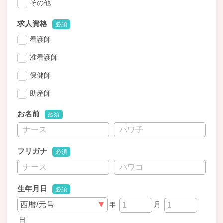
その他
求人資格
必須
看護師
准看護師
保健師
助産師
お名前
必須
フリガナ
必須
生年月日
必須
年
月
日