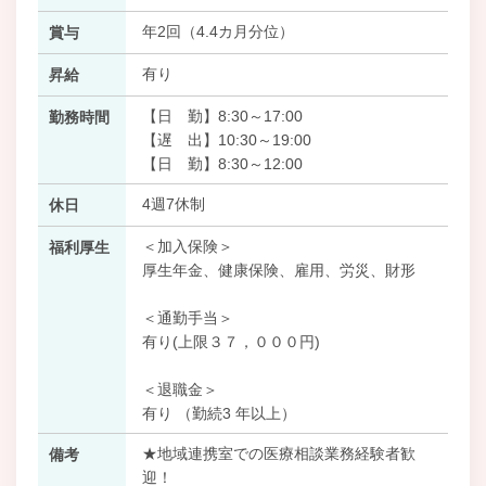
年2回（4.4カ月分位）
賞与
有り
昇給
【日 勤】8:30～17:00
勤務時間
【遅 出】10:30～19:00
【日 勤】8:30～12:00
4週7休制
休日
＜加入保険＞
福利厚生
厚生年金、健康保険、雇用、労災、財形
＜通勤手当＞
有り(上限３７，０００円)
＜退職金＞
有り （勤続3 年以上）
★地域連携室での医療相談業務経験者歓
備考
迎！