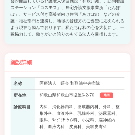
会が開設している介護老人保健施設「和歌川苑」、訪問看護
ステーション「コスモス」、居宅介護支援事業所「たんぽ
ぽ」、サービス付き高齢者向け住宅「あけぼの」などの介
護・福祉部門と連携し、地域の皆様方のご要望に応えられる
よう現在も励んでおります。私たちは和の心を大切にし、一
致協力して、働きがいと誇りのもてる法人を目指します。
施設詳細
医療法人 曙会 和歌浦中央病院
名称
和歌山県和歌山市塩屋6-2-70
所在地
地図
内科、消化器内科、循環器内科、外科、整
診療科目
形外科、血液外科、乳腺外科、泌尿器科、
眼科、ﾘﾊﾋﾞﾘﾃｰｼｮﾝ科、小児科、脳神経内
科、血液内科、皮膚科、美容皮膚科