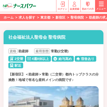
メニュー
ログイン
会員登録
初めての方
ホーム
求人を探す
東京都
新宿区
聖母病院
助産師の求
社会福祉法人聖母会 聖母病院
資格
助産師
雇用形態
常勤(2交替)
2交替
4週8休以上
給与高め
宿舎あり
駅近
【新宿区】＜助産師＞常勤（二交替）都内トップクラスの分
娩数！地域で有名な産科メインの病院です♪