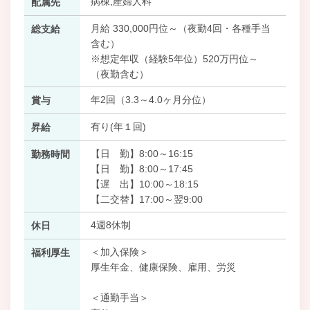
病棟,産婦人科
配属先
月給 330,000円位～（夜勤4回・各種手当
総支給
含む）
※想定年収（経験5年位）520万円位～
（夜勤含む）
年2回（3.3～4.0ヶ月分位）
賞与
有り(年１回)
昇給
【日 勤】8:00～16:15
勤務時間
【日 勤】8:00～17:45
【遅 出】10:00～18:15
【二交替】17:00～翌9:00
4週8休制
休日
＜加入保険＞
福利厚生
厚生年金、健康保険、雇用、労災
＜通勤手当＞