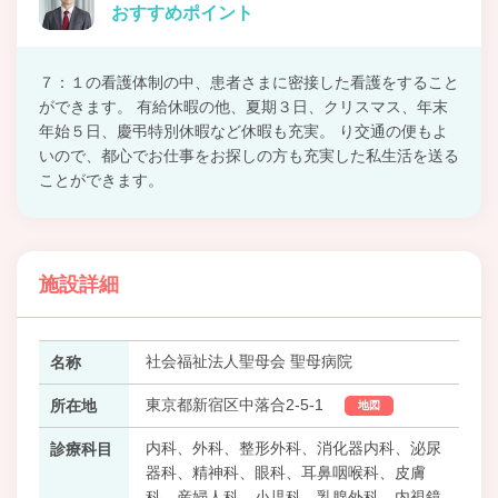
おすすめポイント
７：１の看護体制の中、患者さまに密接した看護をすること
ができます。 有給休暇の他、夏期３日、クリスマス、年末
年始５日、慶弔特別休暇など休暇も充実。 り交通の便もよ
いので、都心でお仕事をお探しの方も充実した私生活を送る
ことができます。
施設詳細
社会福祉法人聖母会 聖母病院
名称
東京都新宿区中落合2-5-1
所在地
地図
内科、外科、整形外科、消化器内科、泌尿
診療科目
器科、精神科、眼科、耳鼻咽喉科、皮膚
科、産婦人科、小児科、乳腺外科、内視鏡