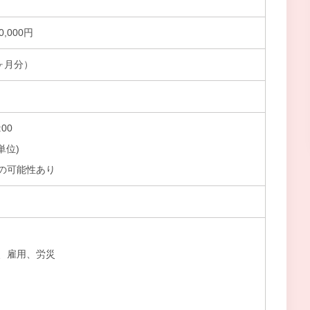
0,000円
ヶ月分）
00
単位)
の可能性あり
）
、雇用、労災