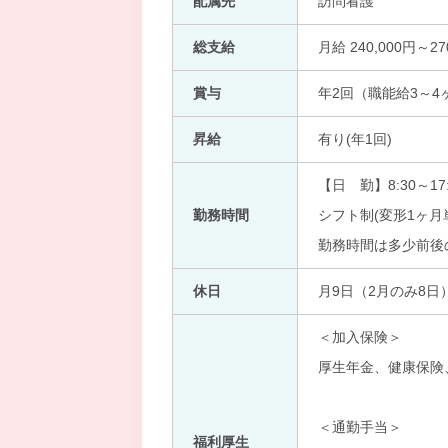
配属先
訪問看護
総支給
月給 240,000円～27
賞与
年2回（職能給3～4
昇給
有り(年1回)
【日 勤】8:30～17:
勤務時間
シフト制(変形1ヶ月
勤務時間は多少前後
休日
月9日（2月のみ8日
＜加入保険＞
厚生年金、健康保険
＜通勤手当＞
福利厚生