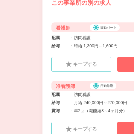
この事業所の別の求人
看護師
日勤パート
配属
:
訪問看護
給与
:
時給 1,300円～1,600円
キープする
准看護師
日勤常勤
配属
:
訪問看護
給与
:
月給 240,000円～270,000円
賞与
:
年2回（職能給3～4ヶ月分）
キープする