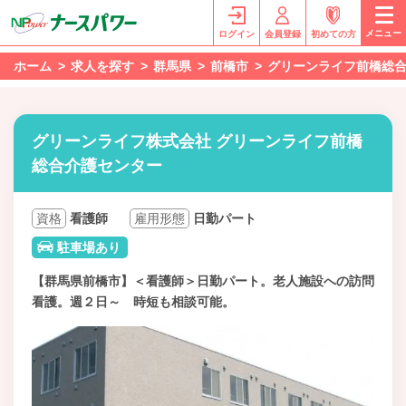
メニュー
ログイン
会員登録
初めての方
ホーム
求人を探す
群馬県
前橋市
グリーンライフ前橋総
グリーンライフ株式会社 グリーンライフ前橋
総合介護センター
資格
看護師
雇用形態
日勤パート
駐車場あり
【群馬県前橋市】＜看護師＞日勤パート。老人施設への訪問
看護。週２日～ 時短も相談可能。