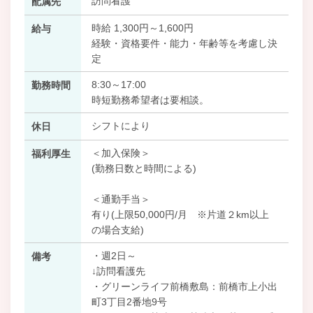
訪問看護
配属先
時給 1,300円～1,600円
給与
経験・資格要件・能力・年齢等を考慮し決
定
8:30～17:00
勤務時間
時短勤務希望者は要相談。
シフトにより
休日
＜加入保険＞
福利厚生
(勤務日数と時間による)
＜通勤手当＞
有り(上限50,000円/月 ※片道２km以上
の場合支給)
・週2日～
備考
↓訪問看護先
・グリーンライフ前橋敷島：前橋市上小出
町3丁目2番地9号