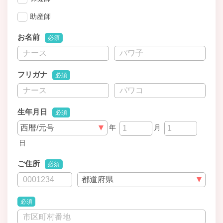
助産師
お名前
必須
フリガナ
必須
生年月日
必須
年
月
日
ご住所
必須
必須