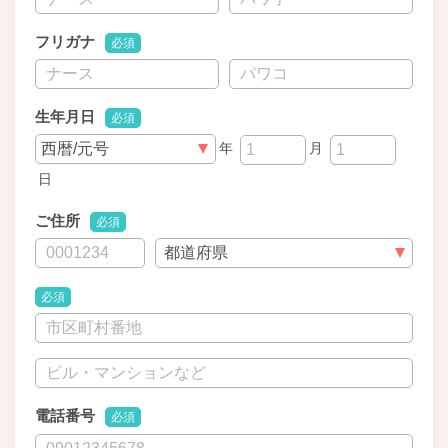
フリガナ
必須
生年月日
必須
年
月
日
ご住所
必須
必須
電話番号
必須