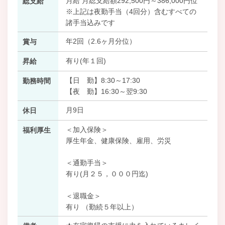
月給 月総支給額292,500円～386,000円位
総支給
※上記は夜勤手当（4回分）含むすべての
諸手当込みです
年2回（2.6ヶ月分位）
賞与
有り(年１回)
昇給
【日 勤】8:30～17:30
勤務時間
【夜 勤】16:30～翌9:30
月9日
休日
＜加入保険＞
福利厚生
厚生年金、健康保険、雇用、労災
＜通勤手当＞
有り(月２５，０００円迄)
＜退職金＞
有り （勤続５年以上）