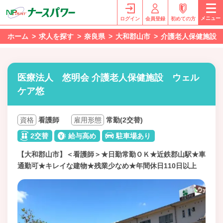
メニュー
ログイン
会員登録
初めての方
ホーム
求人を探す
奈良県
大和郡山市
介護老人保健施設
医療法人 悠明会 介護老人保健施設 ウェル
ケア悠
資格
看護師
雇用形態
常勤(2交替)
2交替
給与高め
駐車場あり
【大和郡山市】＜看護師＞★日勤常勤ＯＫ★近鉄郡山駅★車
通勤可★キレイな建物★残業少なめ★年間休日110日以上