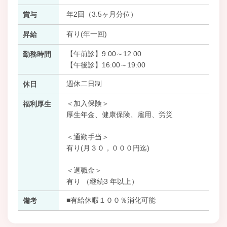
年2回（3.5ヶ月分位）
賞与
有り(年一回)
昇給
【午前診】9:00～12:00
勤務時間
【午後診】16:00～19:00
週休二日制
休日
＜加入保険＞
福利厚生
厚生年金、健康保険、雇用、労災
＜通勤手当＞
有り(月３０，０００円迄)
＜退職金＞
有り （継続3 年以上）
■有給休暇１００％消化可能
備考