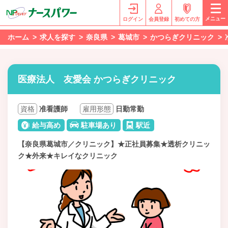
メニュー
ログイン
会員登録
初めての方
ホーム
求人を探す
奈良県
葛城市
かつらぎクリニック
医療法人 友愛会 かつらぎクリニック
資格
准看護師
雇用形態
日勤常勤
給与高め
駐車場あり
駅近
【奈良県葛城市／クリニック】★正社員募集★透析クリニッ
ク★外来★キレイなクリニック