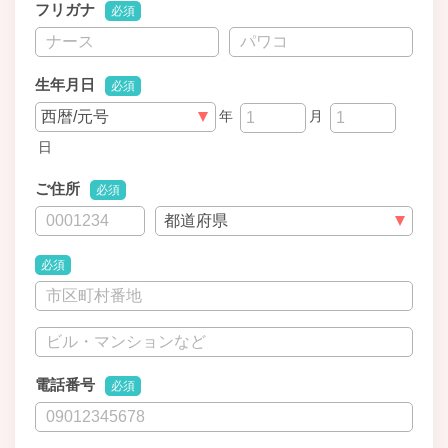
フリガナ
必須
生年月日
必須
年
月
日
ご住所
必須
必須
電話番号
必須