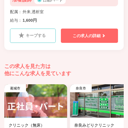
日勤パート
配属
外来,透析室
給与
1,600円
キープする
この求人の詳細
この求人を見た方は
他にこんな求人を見ています
葛城市
奈良市
クリニック（無床）
奈良みどりクリニック