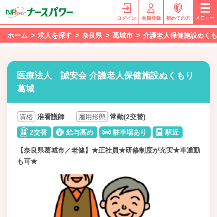
メニュー
ログイン
会員登録
初めての方
ホーム
求人を探す
奈良県
葛城市
介護老人保健施設ぬく
医療法人 誠安会 介護老人保健施設ぬくもり
葛城
資格
准看護師
雇用形態
常勤(2交替)
2交替
給与高め
駐車場あり
駅近
【奈良県葛城市／老健】★正社員★研修制度が充実★車通勤
も可★