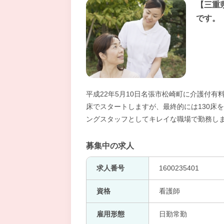
【三重
です。
平成22年5月10日名張市松崎町に介護付
床でスタートしますが、最終的には130床
ングスタッフとしてキレイな職場で勤務し
募集中の求人
求人番号
1600235401
資格
看護師
雇用形態
日勤常勤