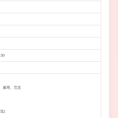
30
、雇用、労災
迄)