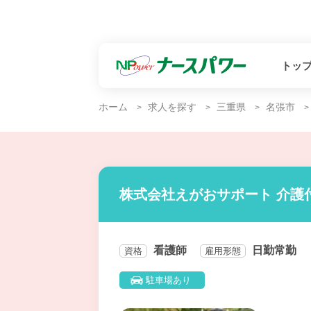
トッ
ホーム
求人を探す
三重県
名張市
株式会社えがおサポート 介護
看護師
日勤常勤
資格
雇用形態
駐車場あり