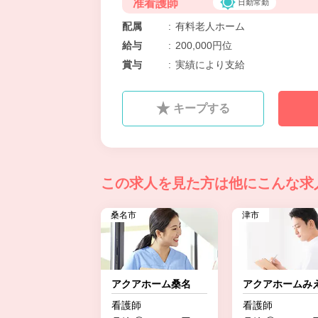
准看護師
日勤常勤
配属
:
有料老人ホーム
給与
:
200,000円位
賞与
:
実績により支給
キープする
この求人を見た方は
他にこんな求
桑名市
津市
アクアホーム桑名
アクアホームみ
看護師
看護師