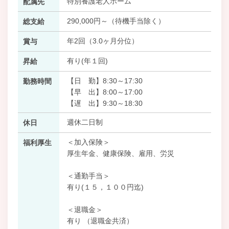
特別養護老人ホーム
配属先
290,000円～（待機手当除く）
総支給
年2回（3.0ヶ月分位）
賞与
有り(年１回)
昇給
【日 勤】8:30～17:30
勤務時間
【早 出】8:00～17:00
【遅 出】9:30～18:30
週休二日制
休日
＜加入保険＞
福利厚生
厚生年金、健康保険、雇用、労災
＜通勤手当＞
有り(１５，１００円迄)
＜退職金＞
有り （退職金共済）