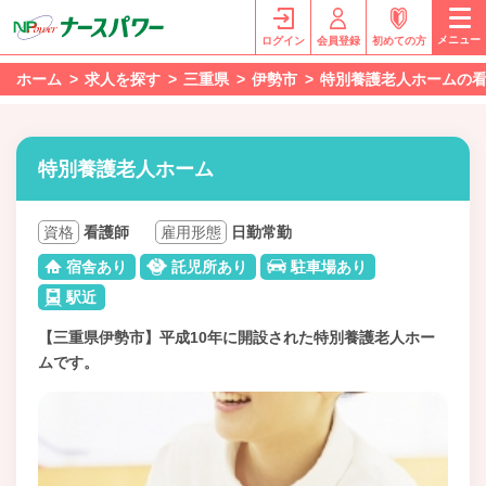
メニュー
ログイン
会員登録
初めての方
ホーム
求人を探す
三重県
伊勢市
特別養護老人ホームの
特別養護老人ホーム
資格
看護師
雇用形態
日勤常勤
宿舎あり
託児所あり
駐車場あり
駅近
【三重県伊勢市】平成10年に開設された特別養護老人ホー
ムです。