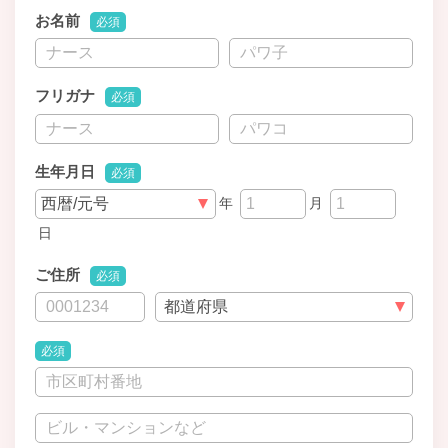
お名前
必須
フリガナ
必須
生年月日
必須
年
月
日
ご住所
必須
必須