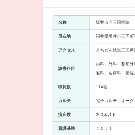
名称
坂井市立三国病院
所在地
福井県坂井市三国町中
アクセス
えちぜん鉄道三国芦原
内科、外科、整形外
診療科目
喉科、皮膚科、産婦人科
職員数
114名
カルテ
電子カルテ、オーダ
病床数
200床以下
看護基準
１０：１