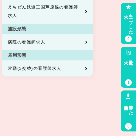
えちぜん鉄道三国芦原線の看護師
求人
キープした
求人
施設形態
0
病院の看護師求人
雇用形態
求人
最近見た
常勤(3交替)の看護師求人
1
検索条件
保存した
0