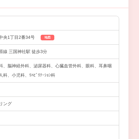
央1丁目2番34号
地図
線 三国神社駅 徒歩3分
科、脳神経外科、泌尿器科、心臓血管外科、眼科、耳鼻咽
、小児科、ﾘﾊﾋﾞﾘﾃｰｼｮﾝ科
リング