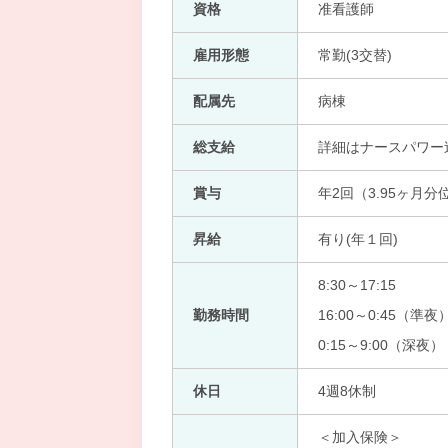
資格
准看護師
雇用形態
常勤(3交替)
配属先
病棟
総支給
詳細はナースパワー
賞与
年2回（3.95ヶ月分
昇給
有り(年１回)
8:30～17:15
勤務時間
16:00～0:45（準夜
0:15～9:00（深夜）
休日
4週8休制
＜加入保険＞