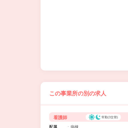
この事業所の別の求人
看護師
常勤(3交替)
配属
:
病棟