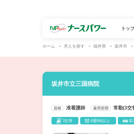
トッ
ホーム
求人を探す
福井県
坂井市
坂井市立三国病院
准看護師
常勤(3交
資格
雇用形態
3交替
4週8休以上
駐