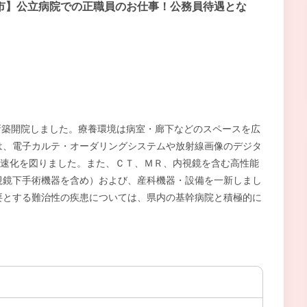
市】公立病院での正職員のお仕事！公務員待遇とな
。
に新築開院しました。療養環境は病室・廊下などのスペースを広
は、電子カルテ・オーダリングシステムや放射線画像のデジタ
迅速化を図りました。また、ＣＴ、ＭＲ、内視鏡を含む高性能
視鏡下手術機器を含め）および、産科機器・設備を一新しまし
要とする難治性の疾患については、県内の基幹病院と積極的に