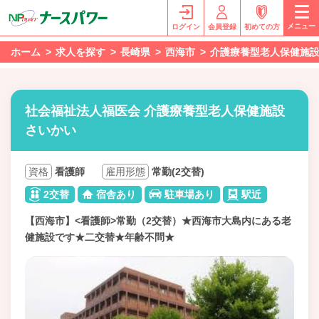
メニュー
ログイン
会員登録
初めての方
ホーム
求人を探す
長崎県
西海市
介護療養型老人保健施
社会福祉法人福医会 介護療養型老人保健施設
さいかい
資格
看護師
雇用形態
常勤(2交替)
2交替
宿舎あり
駐車場あり
駅近
【西海市】<看護師>常勤（2交替）★西海市大島内にある老
健施設です★二交替★年齢不問★