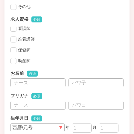
その他
求人資格
必須
看護師
准看護師
保健師
助産師
お名前
必須
フリガナ
必須
生年月日
必須
年
月