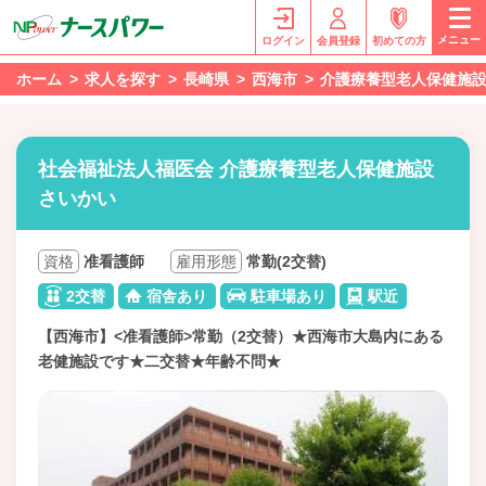
メニュー
ログイン
会員登録
初めての方
ホーム
求人を探す
長崎県
西海市
介護療養型老人保健施
社会福祉法人福医会 介護療養型老人保健施設
さいかい
資格
准看護師
雇用形態
常勤(2交替)
2交替
宿舎あり
駐車場あり
駅近
【西海市】<准看護師>常勤（2交替）★西海市大島内にある
老健施設です★二交替★年齢不問★