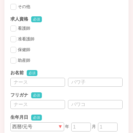
その他
求人資格
必須
看護師
准看護師
保健師
助産師
お名前
必須
フリガナ
必須
生年月日
必須
年
月