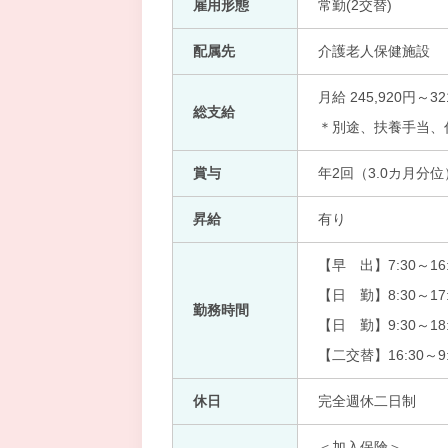
雇用形態
常勤(2交替)
配属先
介護老人保健施設
月給 245,920円
総支給
＊別途、扶養手当、
賞与
年2回（3.0カ月分位
昇給
有り
【早 出】7:30～16:
【日 勤】8:30～17:
勤務時間
【日 勤】9:30～18:
【二交替】16:30～9:
休日
完全週休二日制
＜加入保険＞