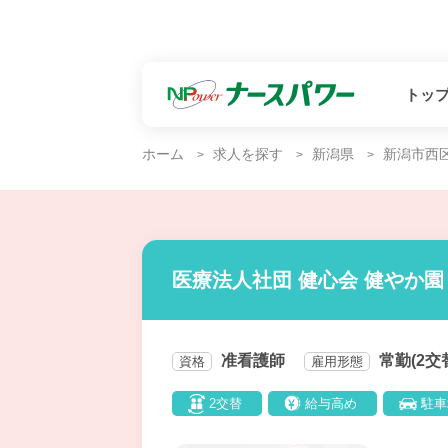
トッ
ホーム
求人を探す
新潟県
新潟市西
医療法人社団 健心会 健やか園
准看護師
常勤(2交
資格
雇用形態
2交替
給与高め
駐車