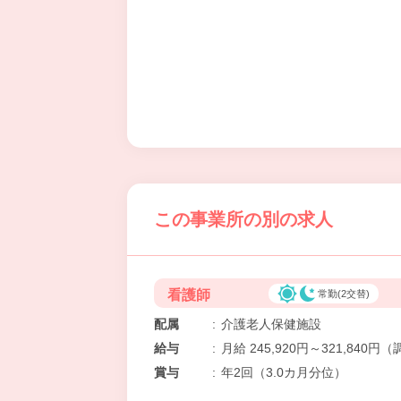
この事業所の別の求人
看護師
常勤(2交替)
配属
:
介護老人保健施設
給与
:
月給 245,920円～321,84
賞与
:
年2回（3.0カ月分位）