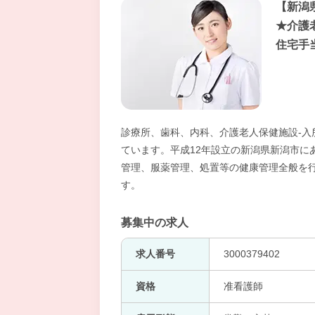
【新潟
★介護
住宅手
診療所、歯科、内科、介護老人保健施設-
ています。平成12年設立の新潟県新潟市に
管理、服薬管理、処置等の健康管理全般を
す。
募集中の求人
求人番号
3000379402
資格
准看護師