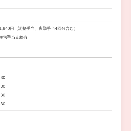
～321,840円（調整手当、夜勤手当4回分含む）
住宅手当支給有
）
30
30
30
30