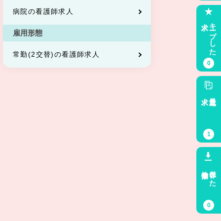
病院の看護師求人
求人
キープした
雇用形態
常勤(2交替)の看護師求人
0
求人
最近見た
1
検索条件
保存した
0