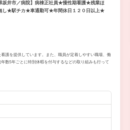
県坂井市／病院】病棟正社員★慢性期看護★残業ほ
無し★駅チカ★車通勤可★年間休日１２０日以上★
た看護を提供しています。また、職員が定着しやすい職場、働
続年数5年ごとに特別休暇を付与するなどの取り組みも行って