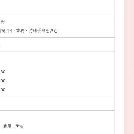
0円
日祝2回・業務・特殊手当を含む
）
30
00
00
、雇用、労災