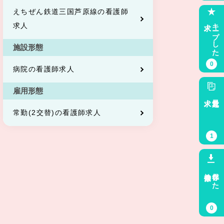
えちぜん鉄道三国芦原線の看護師
求人
キープした
求人
施設形態
0
病院の看護師求人
雇用形態
求人
最近見た
常勤(2交替)の看護師求人
1
検索条件
保存した
0