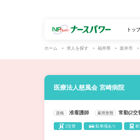
トッ
ホーム
求人を探す
福井県
坂井市
医療法人慈風会 宮崎病院
准看護師
常勤(2交
資格
雇用形態
2交替
駐車場あり
駅