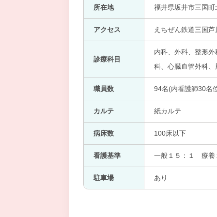
所在地
福井県坂井市三国町北
アクセス
えちぜん鉄道三国芦原
内科、外科、整形外
診療科目
科、心臓血管外科、肛
職員数
94名(内看護師30名位
カルテ
紙カルテ
病床数
100床以下
看護基準
一般１５：１ 療養
駐車場
あり