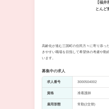
【福井
とんど
高齢化が進む三国町の住民方々に寄り添っ
きやすい職場を目指して希望休の考慮や勤
います。
募集中の求人
求人番号
3000504002
資格
准看護師
雇用形態
常勤(2交替)