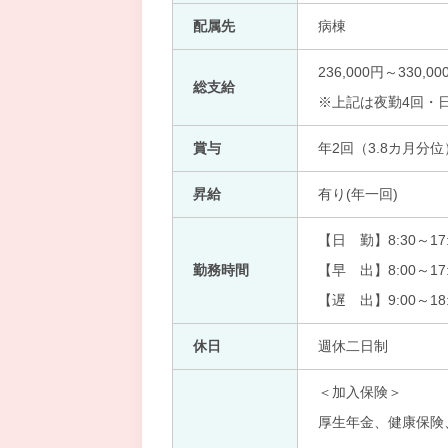
配属先
病棟
236,000円～330,00
総支給
※上記は夜勤4回・
賞与
年2回（3.8カ月分位
昇給
有り(年一回)
【日 勤】8:30～17:
勤務時間
【早 出】8:00～17:
【遅 出】9:00～18:
休日
週休二日制
＜加入保険＞
厚生年金、健康保険