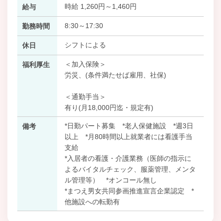
時給 1,260円～1,460円
給与
8:30～17:30
勤務時間
シフトによる
休日
＜加入保険＞
福利厚生
労災、(条件満たせば雇用、社保)
＜通勤手当＞
有り(月18,000円迄・規定有)
*日勤パート募集 *老人保健施設 *週3日
備考
以上 *月80時間以上就業者には看護手当
支給
*入居者の看護・介護業務（医師の指示に
よるバイタルチェック、服薬管理、メンタ
ル管理等） *オンコール無し
*まつえ男女共同参画推進宣言企業認定 *
他施設への転勤有