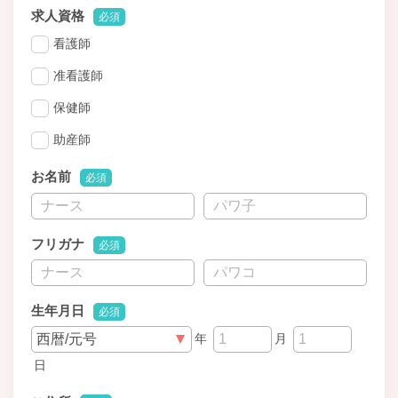
求人資格
必須
看護師
准看護師
保健師
助産師
お名前
必須
フリガナ
必須
生年月日
必須
年
月
日