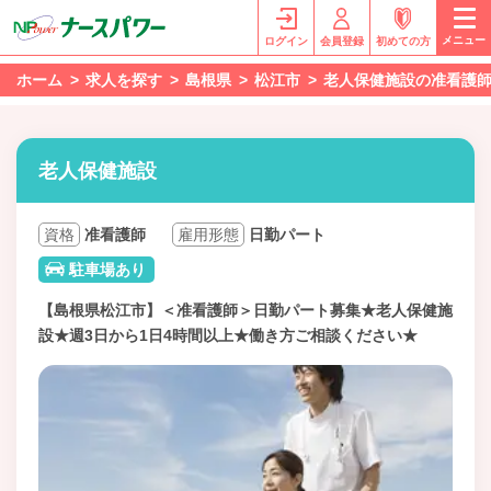
メニュー
ログイン
会員登録
初めての方
ホーム
求人を探す
島根県
松江市
老人保健施設の准看護
老人保健施設
資格
准看護師
雇用形態
日勤パート
駐車場あり
【島根県松江市】＜准看護師＞日勤パート募集★老人保健施
設★週3日から1日4時間以上★働き方ご相談ください★