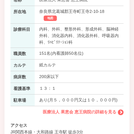
奈良県北葛城郡王寺町王寺2-10-18
所在地
地図
内科、外科、整形外科、形成外科、脳神経
診療科目
外科、消化器内科、消化器外科、呼吸器内
科、ﾘﾊﾋﾞﾘﾃｰｼｮﾝ科
151名(内看護師50名位)
職員数
紙カルテ
カルテ
200床以下
病床数
１３：１
看護基準
あり(月５，０００円又は１０，０００円)
駐車場
医療法人 果恵会 恵王病院の詳細を見る
アクセス
JR関西本線・大和路線 王寺駅 徒歩3分