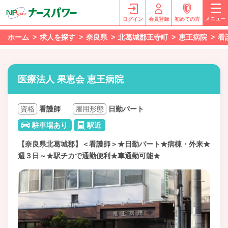
メニュー
ログイン
会員登録
初めての方
ホーム
求人を探す
奈良県
北葛城郡王寺町
恵王病院
看
医療法人 果恵会 恵王病院
資格
看護師
雇用形態
日勤パート
駐車場あり
駅近
【奈良県北葛城郡】＜看護師＞★日勤パート★病棟・外来★
週３日～★駅チカで通勤便利★車通勤可能★