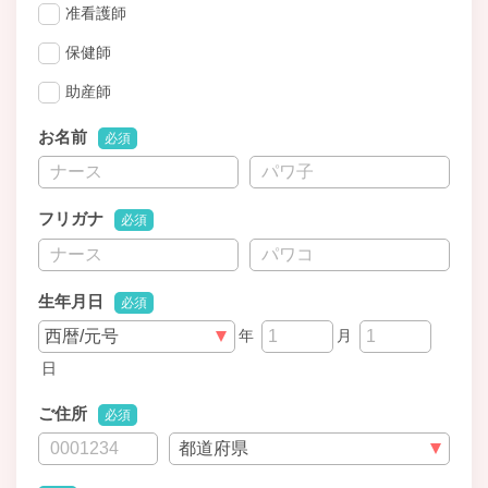
准看護師
保健師
助産師
お名前
必須
フリガナ
必須
生年月日
必須
年
月
日
ご住所
必須