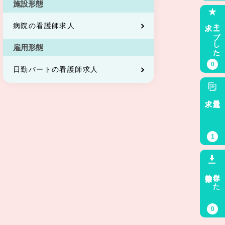
施設形態
求人
キープした
病院の看護師求人
雇用形態
0
日勤パートの看護師求人
求人
最近見た
1
検索条件
保存した
0