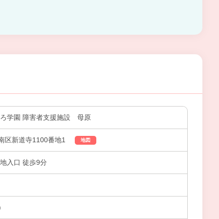
なろ学園 障害者支援施設 母原
区新道寺1100番地1
地図
地入口 徒歩9分
)