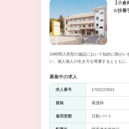
【小倉
☆扶養
24時間入所型の施設において知的に障がい
い、個人個人の生き方を尊重するとともに
募集中の求人
求人番号
1702223501
資格
看護師
雇用形態
日勤パート